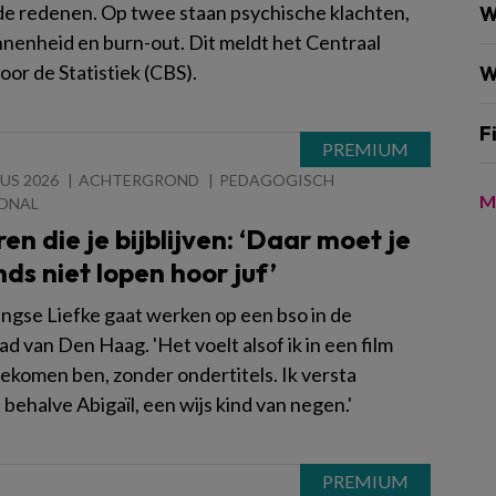
 redenen. Op twee staan psychische klachten,
W
nenheid en burn-out. Dit meldt het Centraal
or de Statistiek (CBS).
W
F
US 2026
ACHTERGROND
PEDAGOGISCH
M
ONAL
en die je bijblijven: ‘Daar moet je
nds niet lopen hoor juf’
ngse Liefke gaat werken op een bso in de
d van Den Haag. 'Het voelt alsof ik in een film
ekomen ben, zonder ondertitels. Ik versta
behalve Abigaïl, een wijs kind van negen.'