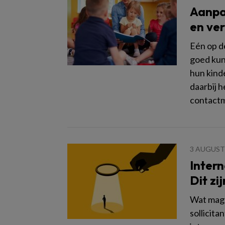
Aanpak
en ve
Eén op de
goed kun
hun kind
daarbij h
contactm
3 AUGUST
Intern
Dit z
Wat mag 
sollicit