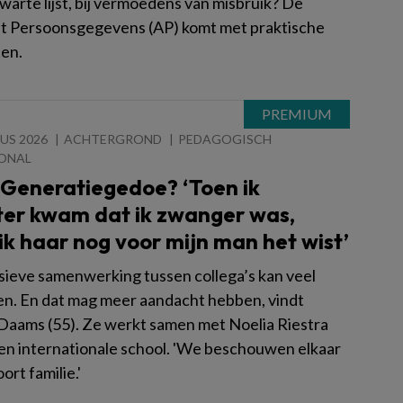
warte lijst, bij vermoedens van misbruik? De
it Persoonsgegevens (AP) komt met praktische
en.
US 2026
ACHTERGROND
PEDAGOGISCH
ONAL
 Generatiegedoe? ‘Toen ik
ter kwam dat ik zwanger was,
ik haar nog voor mijn man het wist’
sieve samenwerking tussen collega’s kan veel
n. En dat mag meer aandacht hebben, vindt
Daams (55). Ze werkt samen met Noelia Riestra
een internationale school. 'We beschouwen elkaar
ort familie.'