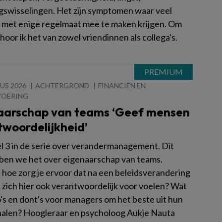
swisselingen. Het zijn symptomen waar veel
met enige regelmaat mee te maken krijgen. Om
oor ik het van zowel vriendinnen als collega's.
US 2026
ACHTERGROND
FINANCIËN EN
VOERING
aarschap van teams ‘Geef mensen
twoordelijkheid’
eel 3 in de serie over verandermanagement. Dit
ben we het over eigenaarschap van teams.
 hoe zorg je ervoor dat na een beleidsverandering
 zich hier ook verantwoordelijk voor voelen? Wat
o's en dont's voor managers om het beste uit hun
halen? Hoogleraar en psycholoog Aukje Nauta