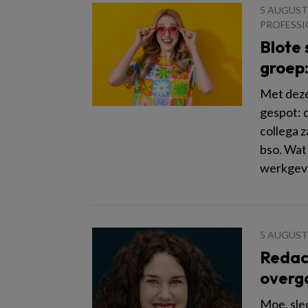
5 AUGUST
PROFESSI
Blote 
groep:
Met deze
gespot: d
collega z
bso. Wat
werkgever
5 AUGUST
Redac
overg
Moe, sle