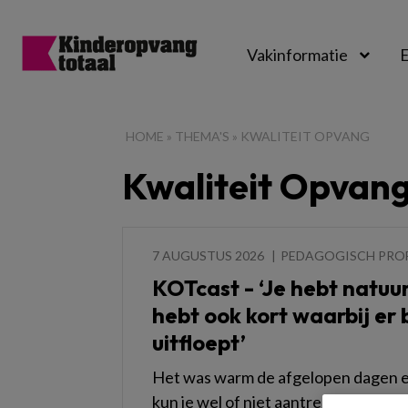
Vakinformatie
E
Kinderopvangtot
HOME
»
THEMA'S
»
KWALITEIT OPVANG
Kwaliteit Opvan
7 AUGUSTUS 2026
PEDAGOGISCH PRO
KOTcast - ‘Je hebt natuurl
hebt ook kort waarbij er b
uitfloept’
Het was warm de afgelopen dagen en
kun je wel of niet aantrekken naar 