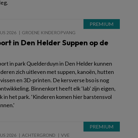
leg.
US 2026
GROENE KINDEROPVANG
ort in Den Helder Suppen op de
port in park Quelderduyn in Den Helder kunnen
nderen zich uitleven met suppen, kanoën, hutten
vissen en 3D-printen. De kersverse bso is nog
ontwikkeling. Binnenkort heeft elk ‘lab' zijn eigen,
k in het park. ‘Kinderen komen hier barstensvol
innen.'
US 2026
ACHTERGROND
VVE