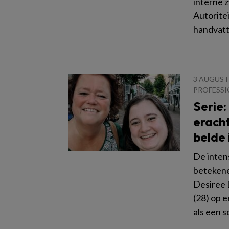
interne z
Autorite
handvatt
3 AUGUST
PROFESSI
Serie:
erach
belde 
De inten
betekene
Desiree 
(28) op 
als een so