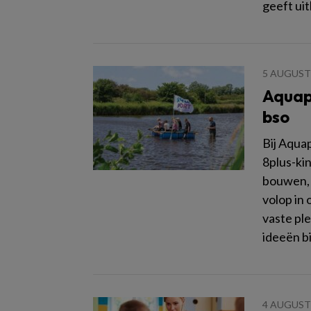
geeft uit
5 AUGUST
Aquap
bso
Bij Aqua
8plus-ki
bouwen, 
volop in 
vaste ple
ideeën b
4 AUGUST