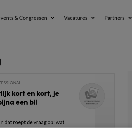
vents & Congressen
Vacatures
Partners
aal
g
FESSIONAL
ijk kort en kort, je
ijna een bil
 dat roept de vraag op: wat
je werk? Het antwoord op die