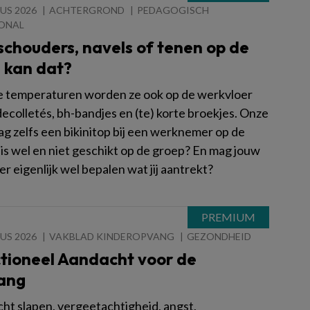
US 2026
ACHTERGROND
PEDAGOGISCH
ONAL
schouders, navels of tenen op de
 kan dat?
 temperaturen worden ze ook op de werkvloer
ecolletés, bh-bandjes en (te) korte broekjes. Onze
ag zelfs een bikinitop bij een werknemer op de
 is wel en niet geschikt op de groep? En mag jouw
 eigenlijk wel bepalen wat jij aantrekt?
US 2026
VAKBLAD KINDEROPVANG
GEZONDHEID
tioneel Aandacht voor de
ang
cht slapen, vergeetachtigheid, angst,