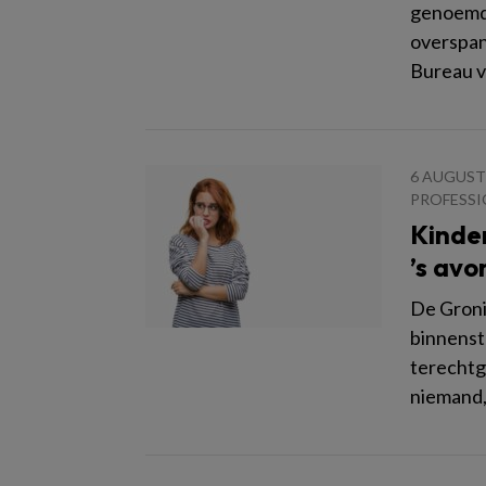
genoemde
overspan
Bureau vo
6 AUGUST
PROFESSI
Kinder
’s avo
De Groni
binnensta
terechtg
niemand, 