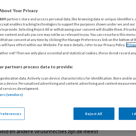
. Kort broekje? Nee zegt de
About Your Privacy
et maar professioneel is. Maar
889
partners store and access personal data, like browsing data or unique identifiers, 
 praten Macella, Frida en
 Accept enables tracking technologies to support the purposes shown under we and our
 to provide. Selecting Reject All or withdrawing your consent will disable them. If track
besties en de uurtarieven van
me content and ads you see may not be as relevant to you. You can resurface this menu
.
ithdraw consent at any time by clicking the Manage Preferences link on the bottom of 
 will have effect within our Website. For more details, refer to our Privacy Policy.
Priva
ther not? Then we only place essential and statistical cookies, these do not record an
r partners process data to provide:
US 2026
ACHTERGROND
GEZONDHEID
geolocation data. Actively scan device characteristics for identification. Store and/or 
 on a device. Personalised advertising and content, advertising and content measurem
opvang in top 3
d services development.
everzuimberoepen
tners (vendors)
erste kwartaal van 2026 was het ziekteverzuim
dewerkers van de kinderopvang hoog: 8,6
Preferences
Reject All
I 
Dit is ruim boven het landelijk gemiddelde. Griep,
T
eid en andere virusinfecties zijn de meest