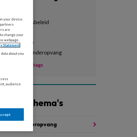
Alle tags
on your device.
achterstandsbeleid
 partners
ers are
activiteiten
 to change your
the webpage.
administratie
cy Statement
agrarische kinderopvang
y data about you
Toon meer tags
access
ent, audience
Andere thema's
Accept
oezicht kinderopvang