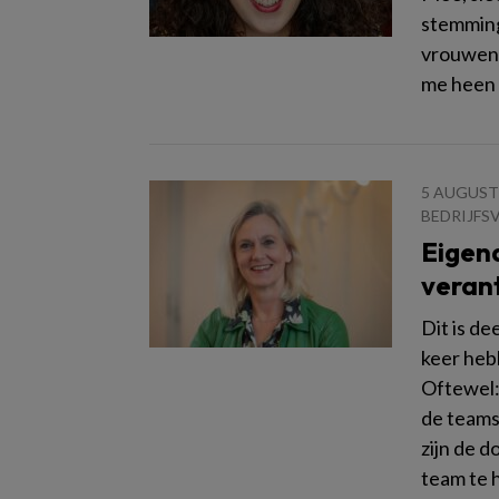
stemming
vrouwen 
me heen h
5 AUGUST
BEDRIJFS
Eigen
veran
Dit is d
keer heb
Oftewel:
de teams
zijn de d
team te 