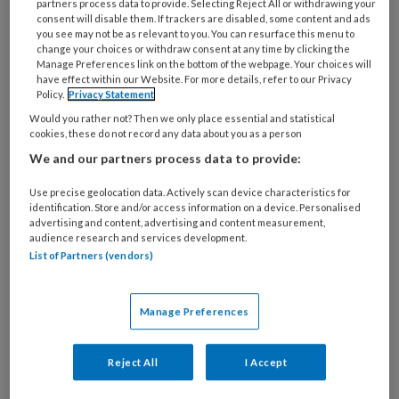
partners process data to provide. Selecting Reject All or withdrawing your
Kwaliteitsmonitor Kinderopvang (LKK) ook een
consent will disable them. If trackers are disabled, some content and ads
you see may not be as relevant to you. You can resurface this menu to
andere ontwikkeling zien. Op een paar belangrijke
change your choices or withdraw consent at any time by clicking the
onderdelen neemt de kwaliteit nu weer af.
Manage Preferences link on the bottom of the webpage. Your choices will
have effect within our Website. For more details, refer to our Privacy
Policy.
Privacy Statement
Would you rather not? Then we only place essential and statistical
cookies, these do not record any data about you as a person
We and our partners process data to provide:
23 JUNI 2026
NIEUWS
TAAL
Use precise geolocation data. Actively scan device characteristics for
identification. Store and/or access information on a device. Personalised
advertising and content, advertising and content measurement,
audience research and services development.
List of Partners (vendors)
Manage Preferences
Reject All
I Accept