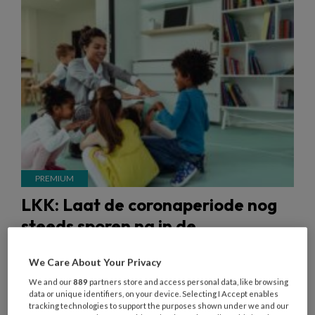
LKK: Laat de coronaperiode nog
steeds sporen na in de
kinderopvang?
We Care About Your Privacy
Jarenlang ging het de goede kant op met de
We and our
889
partners store and access personal data, like browsing
kwaliteit in de kinderopvang. Toch laat het meest
data or unique identifiers, on your device. Selecting I Accept enables
tracking technologies to support the purposes shown under we and our
recente rapport van de Landelijke