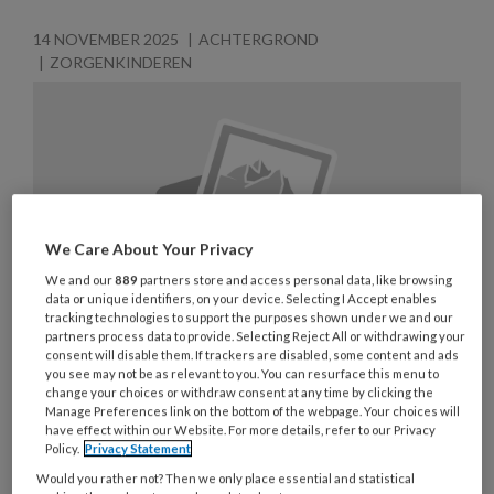
14 NOVEMBER 2025
ACHTERGROND
ZORGENKINDEREN
We Care About Your Privacy
We and our
889
partners store and access personal data, like browsing
data or unique identifiers, on your device. Selecting I Accept enables
tracking technologies to support the purposes shown under we and our
partners process data to provide. Selecting Reject All or withdrawing your
consent will disable them. If trackers are disabled, some content and ads
you see may not be as relevant to you. You can resurface this menu to
change your choices or withdraw consent at any time by clicking the
Manage Preferences link on the bottom of the webpage. Your choices will
Inclusieve kinderopvang: ‘Bij
have effect within our Website. For more details, refer to our Privacy
Policy.
Privacy Statement
Kleine Maatjes worstelen we met
Would you rather not? Then we only place essential and statistical