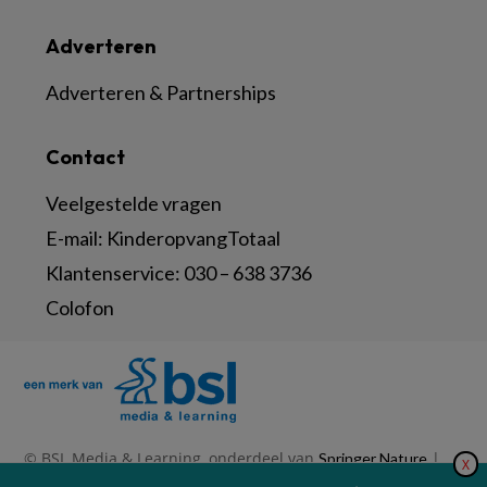
Adverteren
Adverteren & Partnerships
Contact
Veelgestelde vragen
E-mail:
KinderopvangTotaal
Klantenservice:
030 – 638 3736
Colofon
© BSL Media & Learning, onderdeel van
|
Springer Nature
X
|
|
Privacy Statement
Disclaimer
Voorwaarden