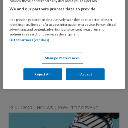
hardnekkige GGD-regels’
cookies, these do not record any data about you as a person
We and our partners process data to provide:
De overheid streeft ernaar dat in 2035 de meeste
scholen en de kinderopvang in Nederland
Use precise geolocation data. Actively scan device characteristics for
identification. Store and/or access information on a device. Personalised
inclusief zijn. Dat betekent: meer kinderen met
advertising and content, advertising and content measurement,
extra zorgbehoeften naar de reguliere opvang.
audience research and services development.
List of Partners (vendors)
Mariska Maat breidde haar specialistische
kinderopvang uit met 'reguliere' opvang. En liep
tegen een hardnekkige hindernis aan. Dit artikel is
Manage Preferences
het vierde deel in de serie: ‘Inclusieve opvang:
goed idee of hartstikke nee?’
Reject All
I Accept
12 JULI 2023
NIEUWS
KWALITEIT OPVANG