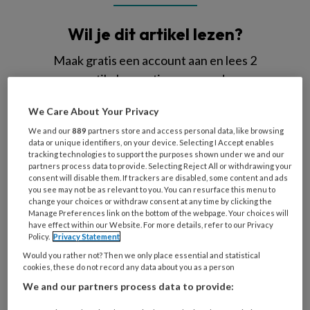
Wil je dit artikel lezen?
Maak gratis een account aan en lees 2
artikelen gratis per maand
Al een account of abonnement?
Log dan in
We Care About Your Privacy
We and our
889
partners store and access personal data, like browsing
data or unique identifiers, on your device. Selecting I Accept enables
Wat
tracking technologies to support the purposes shown under we and our
partners process data to provide. Selecting Reject All or withdrawing your
is
consent will disable them. If trackers are disabled, some content and ads
je
you see may not be as relevant to you. You can resurface this menu to
e-
change your choices or withdraw consent at any time by clicking the
Kies
Manage Preferences link on the bottom of the webpage. Your choices will
mailadres?
je
have effect within our Website. For more details, refer to our Privacy
*
*
Policy.
Privacy Statement
wachtwoord*
*
Would you rather not? Then we only place essential and statistical
Kies
cookies, these do not record any data about you as a person
je
We and our partners process data to provide:
functie
*