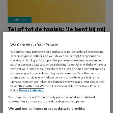
Tel af tot de taaleis: ‘Je bent bij mij
en je blijft bij mij’
We Care About Your Privacy
Zo’n een op de twintig pedagogisch medewerkers
We and our
887
partners store and access personal data, like browsing
voldoet niet aan de taaleisen die vanaf 2025
data or unique identifiers, on your device. Selecting I Accept enables
gelden, blijkt uit cijfers van SZW. Angelique
tracking technologies to support the purposes shown under we and our
partners process data to provide. Selecting Reject All or withdrawing your
Cannemijer en Lieke Kuiper van Julikids
consent will disable them. If trackers are disabled, some content and ads
Kinderopvang in Waddinxveen haalden de
you see may not be as relevant to you. You can resurface this menu to
change your choices or withdraw consent at any time by clicking the
taaltoets op de valreep. Lieke is dyslectisch en
Manage Preferences link on the bottom of the webpage. Your choices will
Angelique moest drie keer herkansen. Beiden
have effect within our Website. For more details, refer to our Privacy
Policy.
Privacy Statement
werken al twintig jaar in het vak. ‘Het was een
Would you rather not? Then we only place essential and statistical
drama.’
cookies, these do not record any data about you as a person
We and our partners process data to provide: