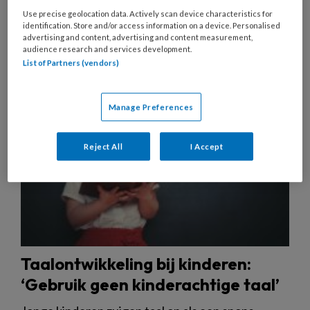
Use precise geolocation data. Actively scan device characteristics for
identification. Store and/or access information on a device. Personalised
advertising and content, advertising and content measurement,
3 OKTOBER 2024
NIEUWS
TAAL
audience research and services development.
List of Partners (vendors)
Manage Preferences
Reject All
I Accept
Taalontwikkeling bij kinderen:
‘Gebruik geen kinderachtige taal’