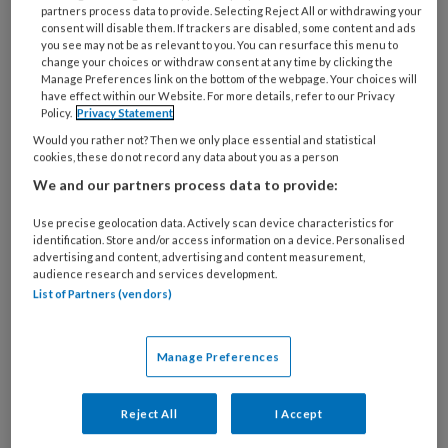
partners process data to provide. Selecting Reject All or withdrawing your
consent will disable them. If trackers are disabled, some content and ads
you see may not be as relevant to you. You can resurface this menu to
change your choices or withdraw consent at any time by clicking the
Manage Preferences link on the bottom of the webpage. Your choices will
29 MEI 2026
NIEUWS
KWALITEIT OPVANG
have effect within our Website. For more details, refer to our Privacy
Policy.
Privacy Statement
Would you rather not? Then we only place essential and statistical
cookies, these do not record any data about you as a person
We and our partners process data to provide:
Use precise geolocation data. Actively scan device characteristics for
identification. Store and/or access information on a device. Personalised
advertising and content, advertising and content measurement,
audience research and services development.
List of Partners (vendors)
Manage Preferences
Doet jouw kinderopvang al mee
Reject All
I Accept
aan landelijk