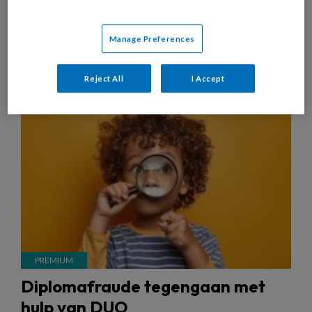
Manage Preferences
6 MEI 2025
NIEUWS
PEDAGOGISCH PROFESSIONAL
Reject All
I Accept
Diplomafraude tegengaan met
hulp van DUO