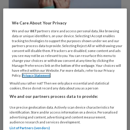
We Care About Your Privacy
Gaten in het systeem:
We and our
887
partners store and access personal data, like browsing
data or unique identifiers, on your device. Selecting I Accept enables
mishandeling in de kinderopvang
tracking technologies to support the purposes shown under we and our
partners process data to provide. Selecting Reject All or withdrawing your
blijft onder de radar
consent will disable them. If trackers are disabled, some content and ads
you see may not be as relevant to you. You can resurface this menu to
Met enige regelmaat wordt de
change your choices or withdraw consent at any time by clicking the
Manage Preferences link on the bottom of the webpage. Your choices will
kinderopvangsector opgeschrikt door zaken van
have effect within our Website. For more details, refer to our Privacy
Policy.
Privacy Statement
mishandeling of misbruik. Hoe kan het dat zulke
Would you rather not? Then we only place essential and statistical
misstanden, waaronder emtionele mishandeling,
cookies, these do not record any data about you as a person
vaak onder de radar blijven? We doken erin. En
We and our partners process data to provide:
kunnen niet anders dan concluderen dat er gaten
Use precise geolocation data. Actively scan device characteristics for
zitten in het systeem van toezicht. Gjalt Jellesma,
identification. Store and/or access information on a device. Personalised
woordvoerder van BOinK: 'De lessen worden
advertising and content, advertising and content measurement,
audience research and services development.
maar niet worden geleerd.'
List of Partners (vendors)