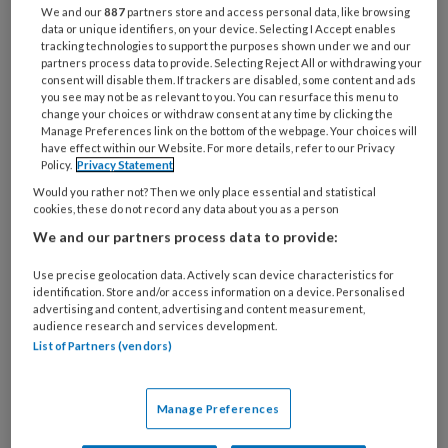
managers overnemen. Maar willen we dit eigenlijk
We and our
887
partners store and access personal data, like browsing
wel?
data or unique identifiers, on your device. Selecting I Accept enables
tracking technologies to support the purposes shown under we and our
partners process data to provide. Selecting Reject All or withdrawing your
consent will disable them. If trackers are disabled, some content and ads
you see may not be as relevant to you. You can resurface this menu to
change your choices or withdraw consent at any time by clicking the
Manage Preferences link on the bottom of the webpage. Your choices will
24 NOVEMBER 2025
ACHTERGROND
PEDAGOGISCH
have effect within our Website. For more details, refer to our Privacy
Policy.
Privacy Statement
PROFESSIONAL
Would you rather not? Then we only place essential and statistical
cookies, these do not record any data about you as a person
We and our partners process data to provide:
Use precise geolocation data. Actively scan device characteristics for
identification. Store and/or access information on a device. Personalised
advertising and content, advertising and content measurement,
audience research and services development.
List of Partners (vendors)
Manage Preferences