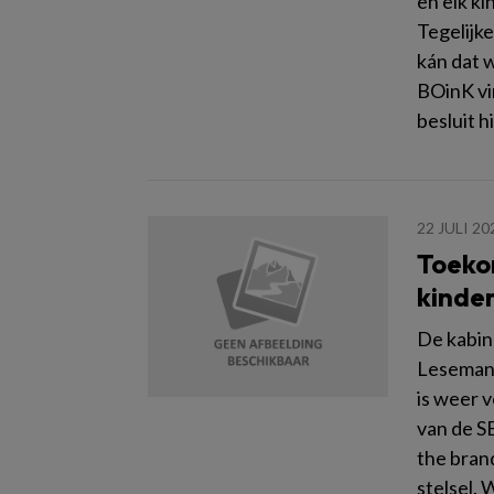
en elk ki
Tegelijke
kán dat 
BOinK vin
besluit h
22 JULI 20
Toekom
kinde
De kabin
Leseman 
is weer 
van de S
the bran
stelsel. 