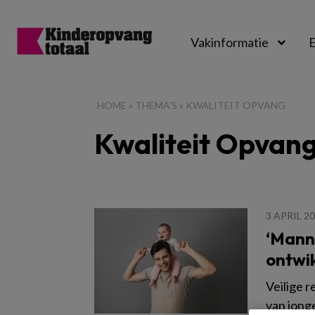
Vakinformatie
E
Kinderopvangtot
HOME
»
THEMA'S
»
KWALITEIT OPVANG
Kwaliteit Opvan
3 APRIL 2
‘Mann
ontwik
Veilige 
van jong