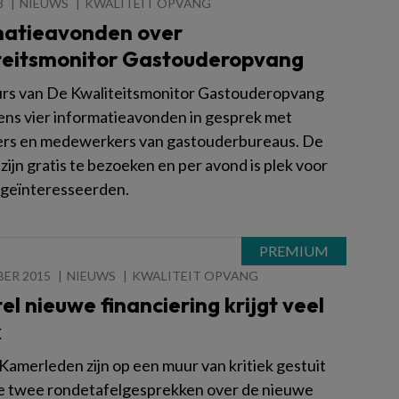
8
NIEUWS
KWALITEIT OPVANG
matieavonden over
teitsmonitor Gastouderopvang
rs van De Kwaliteitsmonitor Gastouderopvang
dens vier informatieavonden in gesprek met
rs en medewerkers van gastouderbureaus. De
ijn gratis te bezoeken en per avond is plek voor
geïnteresseerden.
BER 2015
NIEUWS
KWALITEIT OPVANG
el nieuwe financiering krijgt veel
k
amerleden zijn op een muur van kritiek gestuit
de twee rondetafelgesprekken over de nieuwe