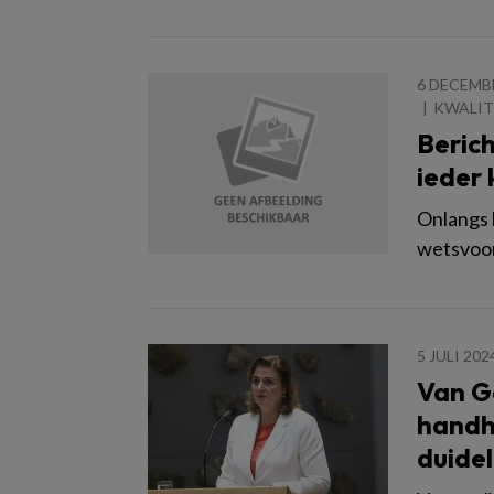
6 DECEMB
KWALIT
Berich
ieder 
Onlangs 
wetsvoor
5 JULI 202
Van G
handh
duidel