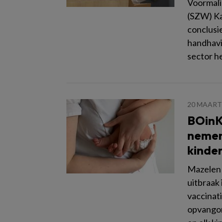
Voormali
(SZW) Ka
conclusie
handhavi
sector he
20 MAART
BOinK,
nemen
kinde
Mazelen 
uitbraak 
vaccinati
opvangor