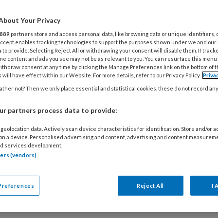
ng zijn is aangetoond in diverse onderzoeken.
ijn de mannen die in de opvang werken sterk
About Your Privacy
tegenwoordigd. En dat is heel zorgwekkend, zegt
889
partners store and access personal data, like browsing data or unique identifiers, 
 Accept enables tracking technologies to support the purposes shown under we and our
 Engelen, expert op het gebied van jongens-
 to provide. Selecting Reject All or withdrawing your consent will disable them. If track
ling. Hoe betrekken we ze meer bij de
me content and ads you see may not be as relevant to you. You can resurface this menu
ithdraw consent at any time by clicking the Manage Preferences link on the bottom of 
pvang?
 will have effect within our Website. For more details, refer to our Privacy Policy.
Priva
ther not? Then we only place essential and statistical cookies, these do not record an
r partners process data to provide:
I 2025
GEEN CATEGORIE
OUDERS
geolocation data. Actively scan device characteristics for identification. Store and/or 
ie in de kinderopvang: ‘Moeder
 on a device. Personalised advertising and content, advertising and content measurem
d services development.
olledig door het lint’
tners (vendors)
e flink uit hun slof schieten, schelden en soms
siek worden. Bij kinderopvang KSH kwamen
Preferences
Reject All
I 
n voor waarbij soms zelfs beveiliging
T
keld moest worden.