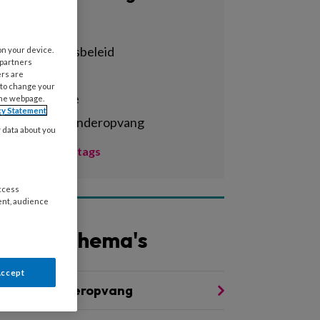
Alle tags
achterstandsbeleid
on your device.
 partners
activiteiten
ers are
 to change your
administratie
the webpage.
cy Statement
agrarische kinderopvang
y data about you
Toon meer tags
access
ent, audience
Andere thema's
Accept
oezicht kinderopvang