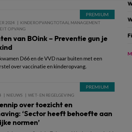
W
W
ER 2024
KINDEROPVANGTOTAAL MANAGEMENT
EIT OPVANG
F
ten van BOink – Preventie gun je
kind
M
kwamen D66 en de VVD naar buiten met een
stel over vaccinatie en kinderopvang.
4
NIEUWS
WET- EN REGELGEVING
ennip over toezicht en
aving: ‘Sector heeft behoefte aan
ijke normen’