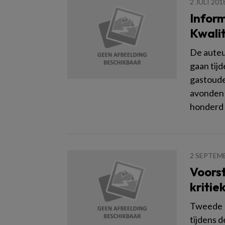
2 JULI 201
Infor
Kwali
De auteu
gaan tij
gastoude
avonden z
honderd 
2 SEPTEM
Voorst
kritie
Tweede K
tijdens 