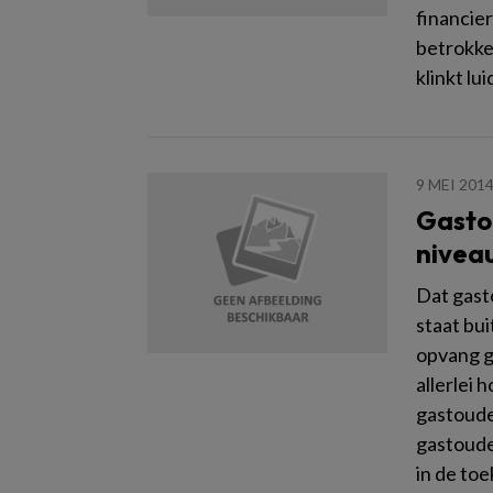
financie
betrokke
klinkt lui
9 MEI 201
Gasto
nivea
Dat gast
staat bui
opvang g
allerlei 
gastouder
gastoude
in de toe