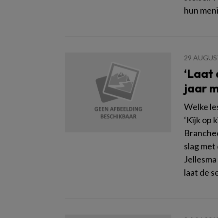
hun meni
29 AUGUS
‘Laat
jaar m
Welke le
‘Kijk op
Brancheo
slag met 
Jellesma
laat de s