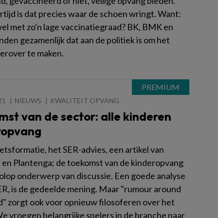
nd, gevaccineerd of niet, veilige opvang bieden.
rtijd is dat precies waar de schoen wringt. Want:
wel met zo'n lage vaccinatiegraad? BK, BMK en
den gezamenlijk dat aan de politiek is om het
ierover te maken.
21
NIEUWS
KWALITEIT OPVANG
st van de sector: alle kinderen
ropvang
etsformatie, het SER-advies, een artikel van
en Plantenga; de toekomst van de kinderopvang
volop onderwerp van discussie. Een goede analyse
ER, is de gedeelde mening. Maar "rumour around
d" zorgt ook voor opnieuw filosoferen over het
We vroegen belangrijke spelers in de branche naar