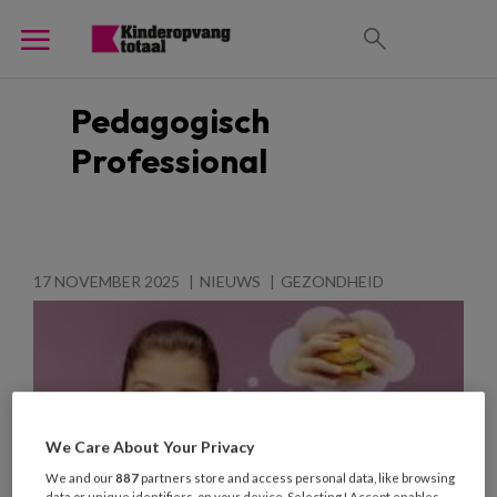
Pedagogisch
Professional
17 NOVEMBER 2025
NIEUWS
GEZONDHEID
We Care About Your Privacy
We and our
887
partners store and access personal data, like browsing
data or unique identifiers, on your device. Selecting I Accept enables