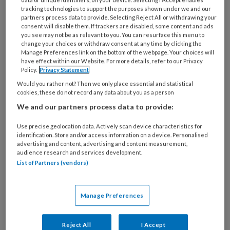
tracking technologies to support the purposes shown under we and our
partners process data to provide. Selecting Reject All or withdrawing your
consent will disable them. If trackers are disabled, some content and ads
you see may not be as relevant to you. You can resurface this menu to
change your choices or withdraw consent at any time by clicking the
Manage Preferences link on the bottom of the webpage. Your choices will
Kinderen met overgewicht: hoe ga
have effect within our Website. For more details, refer to our Privacy
Policy.
Privacy Statement
je het gesprek met ouders aan?
Would you rather not? Then we only place essential and statistical
Bijna iedere kinderopvangorganisatie zet
cookies, these do not record any data about you as a person
tegenwoordig in op gezonde voeding. Maar wat
We and our partners process data to provide:
als je weet dat het thuis anders gaat? Kun je
Use precise geolocation data. Actively scan device characteristics for
hierover in gesprek gaan met ouders? En zo ja,
identification. Store and/or access information on a device. Personalised
advertising and content, advertising and content measurement,
hoe doe je dit dan?
audience research and services development.
List of Partners (vendors)
Manage Preferences
Over pedagogisch
Reject All
I Accept