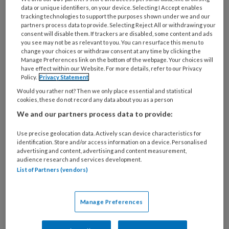
data or unique identifiers, on your device. Selecting I Accept enables
tracking technologies to support the purposes shown under we and our
partners process data to provide. Selecting Reject All or withdrawing your
consent will disable them. If trackers are disabled, some content and ads
you see may not be as relevant to you. You can resurface this menu to
change your choices or withdraw consent at any time by clicking the
Toename in ‘hardhandige
Manage Preferences link on the bottom of the webpage. Your choices will
have effect within our Website. For more details, refer to our Privacy
handelingen, kleineren en duwen
Policy.
Privacy Statement
en trekken’
Would you rather not? Then we only place essential and statistical
cookies, these do not record any data about you as a person
Niet eerder telde de Vertrouwensinspectie
We and our partners process data to provide:
zoveel dossiers over psychisch geweld als in 2025:
Use precise geolocation data. Actively scan device characteristics for
het waren er 91, blijkt uit het jaarlijkse rapport.
identification. Store and/or access information on a device. Personalised
Ook het aantal dossiers over fysiek geweld steeg:
advertising and content, advertising and content measurement,
audience research and services development.
van 200 naar 246. Een belangrijk verschil is dat
List of Partners (vendors)
psychisch geweld niet aangifteplichtig is. Met
andere woorden: een kind dat emotioneel
Manage Preferences
mishandeld wordt, kan weinig verwachten.