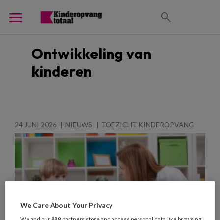
Ontwikkeling van
kinderen
24 JUNI 2026
NIEUWS
TOEZICHT KINDEROPVANG
We Care About Your Privacy
We and our
889
partners store and access personal data, like browsing