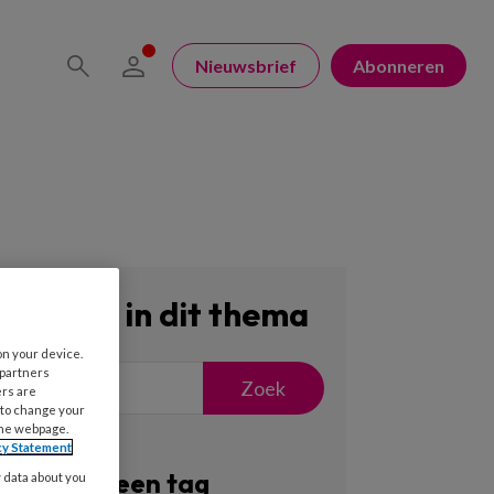
Nieuwsbrief
Abonneren
Zoeken in dit thema
on your device.
 partners
Zoek
ers are
 to change your
the webpage.
cy Statement
Filter op een tag
y data about you