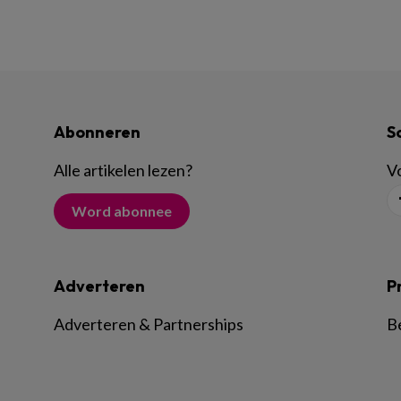
Abonneren
S
Alle artikelen lezen
?
Vo
Word abonnee
Adverteren
P
Adverteren & Partnerships
B