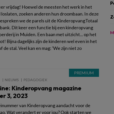
P
eer vrijdag! Hoewel de meesten het werk in het
loslaten, zoeken anderen hun droombaan. In deze
Z
bespreken we de parels uit de KinderopvangTotaal
bank. Dit keer een functie bij een kinderopvang
M
erderij in Muiden. Een baan met uitzicht... op het
t! Bijna dagelijks zijn de kinderen wel even in het
f de stal. Veel kan en mag: 'We zijn niet zo
3
NIEUWS
PEDAGOGIEK
line: Kinderopvang magazine
r 3, 2023
einummer van Kinderopvang aandacht voor de
ao. Wat verandert er voor jou? Ook starten we