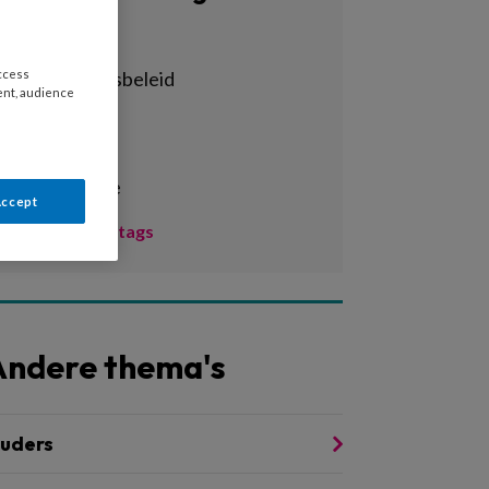
Alle tags
access
achterstandsbeleid
ent, audience
activiteiten
adhd
administratie
Accept
Toon meer tags
Andere thema's
uders