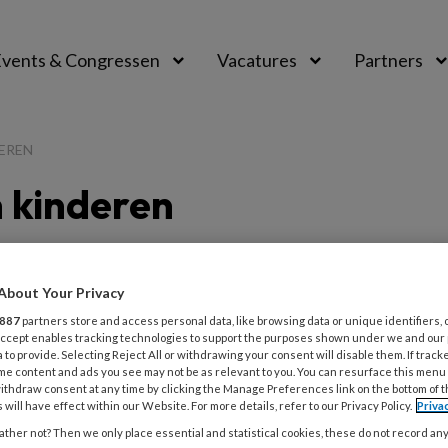
vents & Congressen
Vacatures
Partners
aal
EREN
 kinderen
About Your Privacy
RI 2025
KINDEROPVANGTOTAAL MANAGEMENT
887
partners store and access personal data, like browsing data or unique identifiers, 
KELING VAN KINDEREN
 Accept enables tracking technologies to support the purposes shown under we and our
line: het februarinummer van
 to provide. Selecting Reject All or withdrawing your consent will disable them. If track
me content and ads you see may not be as relevant to you. You can resurface this menu
ropvangTotaal Management
ithdraw consent at any time by clicking the Manage Preferences link on the bottom of 
 will have effect within our Website. For more details, refer to our Privacy Policy.
Priva
uwe nummer van KinderopvangTotaal
ther not? Then we only place essential and statistical cookies, these do not record an