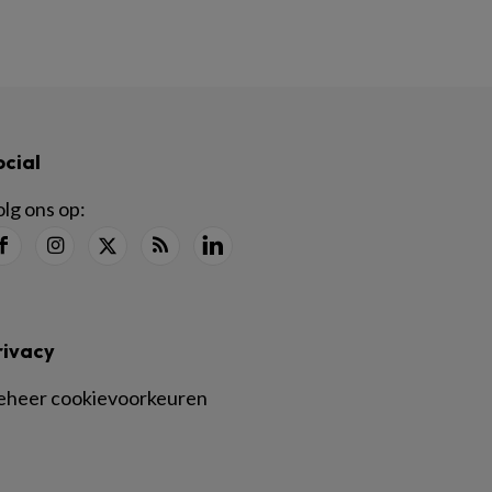
ocial
lg ons op:
rivacy
eheer cookievoorkeuren