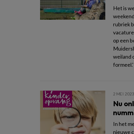
Het is w
weekend 
rubriek 
vacature
op een bo
Muiderslo
weiland o
formeel.'
2 MEI 202
Nu on
numme
In het m
nieuwe c