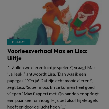
Voorleesverhaal Max en Lisa:
Uiltje
1 ‘Zullen we dierentuintje spelen?’, vraagt Max.
‘Ja, leuk!’, antwoordt Lisa. ‘Dan was ik een
papegaai.’ ‘Oh ja! Dat zijn echt mooie dieren!’,
zegt Lisa. ‘Super mooi. En ze kunnen heel goed
vliegen.’ Max flappert met zijn handen en springt
een paar keer omhoog. Hij doet alsof hij vleugels
heeft en door de lucht heen […]