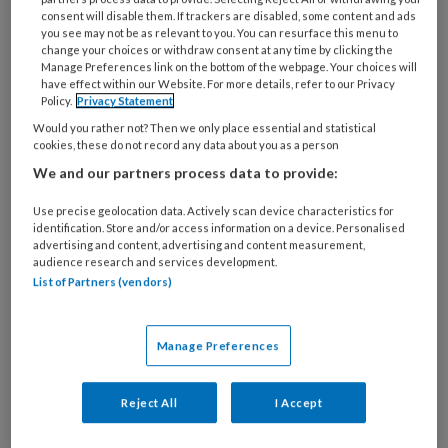
consent will disable them. If trackers are disabled, some content and ads
you see may not be as relevant to you. You can resurface this menu to
change your choices or withdraw consent at any time by clicking the
Manage Preferences link on the bottom of the webpage. Your choices will
have effect within our Website. For more details, refer to our Privacy
Policy.
Privacy Statement
Would you rather not? Then we only place essential and statistical
Gebruik jij bewust geen
cookies, these do not record any data about you as a person
verkleinwoordjes? ‘Dat is totaal
We and our partners process data to provide:
onnodig’
Use precise geolocation data. Actively scan device characteristics for
identification. Store and/or access information on a device. Personalised
Uit een recente poll op onze sociale media blijkt
advertising and content, advertising and content measurement,
audience research and services development.
dat de meesten van jullie letten op het gebruik
List of Partners (vendors)
van verkleinwoordjes. Maar hoogleraar
psycholinguïstiek Frank Wijnen zegt dat dit
Manage Preferences
helemaal niet nodig is. Ja, je leest het goed: we
hebben ‘-tje’, ‘-kje’, ‘-je’ en ‘pje’ al die jaren
krampachtig vermeden… voor helemaal niets.
Reject All
I Accept