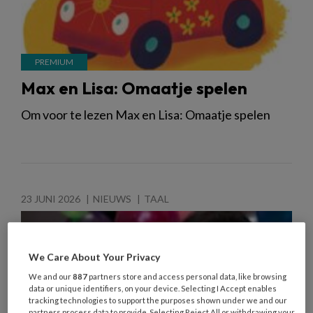
Max en Lisa: Omaatje spelen
Om voor te lezen Max en Lisa: Omaatje spelen
23 JUNI 2026
NIEUWS
TAAL
We Care About Your Privacy
We and our
887
partners store and access personal data, like browsing
data or unique identifiers, on your device. Selecting I Accept enables
tracking technologies to support the purposes shown under we and our
partners process data to provide. Selecting Reject All or withdrawing your