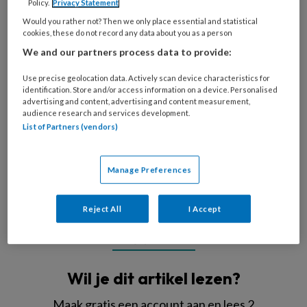
Policy.
Privacy Statement
Would you rather not? Then we only place essential and statistical
cookies, these do not record any data about you as a person
We and our partners process data to provide:
Use precise geolocation data. Actively scan device characteristics for
identification. Store and/or access information on a device. Personalised
advertising and content, advertising and content measurement,
audience research and services development.
List of Partners (vendors)
Beeld: Peuteropvang Heerlen
Manage Preferences
Net
Reject All
I Accept
REGISTREREN
Wil je dit artikel lezen?
Maak gratis een account aan en lees 2