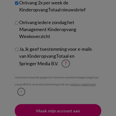
Untitled
Ontvang 2x per week de
je?
KinderopvangTotaal nieuwsbrief
Ontvang iedere zondag het
Management Kinderopvang
Weekoverzicht
Ja, ik geef toestemming voor e-mails
van KinderopvangTotaal en
Springer Media B.V.
?
Uw bovenstaande gegevens kunnen worden toegevoegd aan
uw profiel in overeenstemming met ons
privacy statement
.
?