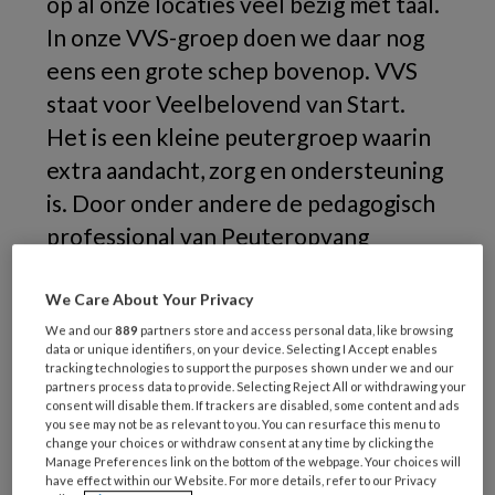
op al onze locaties veel bezig met taal.
In onze VVS-groep doen we daar nog
eens een grote schep bovenop. VVS
staat voor Veelbelovend van Start.
Het is een kleine peutergroep waarin
extra aandacht, zorg en ondersteuning
is. Door onder andere de pedagogisch
professional van Peuteropvang
Heerlen en een zorgmedewerker van
JENS.
We Care About Your Privacy
We and our
889
partners store and access personal data, like browsing
data or unique identifiers, on your device. Selecting I Accept enables
tracking technologies to support the purposes shown under we and our
partners process data to provide. Selecting Reject All or withdrawing your
consent will disable them. If trackers are disabled, some content and ads
you see may not be as relevant to you. You can resurface this menu to
change your choices or withdraw consent at any time by clicking the
Manage Preferences link on the bottom of the webpage. Your choices will
have effect within our Website. For more details, refer to our Privacy