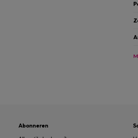
P
Z
A
M
Abonneren
S