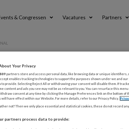
vents & Congressen
Vacatures
Partners
aal
ONAL
fessional
About Your Privacy
889
partners store and access personal data, like browsing data or unique identifiers, 
 Accept enables tracking technologies to support the purposes shown under we and our
 to provide. Selecting Reject All or withdrawing your consent will disable them. If track
MBER 2024
GEEN CATEGORIE
ONTWIKKELING VAN
me content and ads you see may not be as relevant to you. You can resurface this menu
ithdraw consent at any time by clicking the Manage Preferences link on the bottom of 
 will have effect within our Website. For more details, refer to our Privacy Policy.
Priva
en met poepangst: ‘Zet er niet te
ther not? Then we only place essential and statistical cookies, these do not record an
ruk achter’
r partners process data to provide:
p de wc. Voor de meeste mensen de normaalste