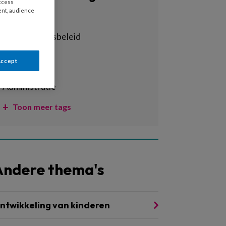
access
ent, audience
Alle tags
achterstandsbeleid
activiteiten
Accept
adhd
administratie
Toon meer tags
Andere thema's
ntwikkeling van kinderen