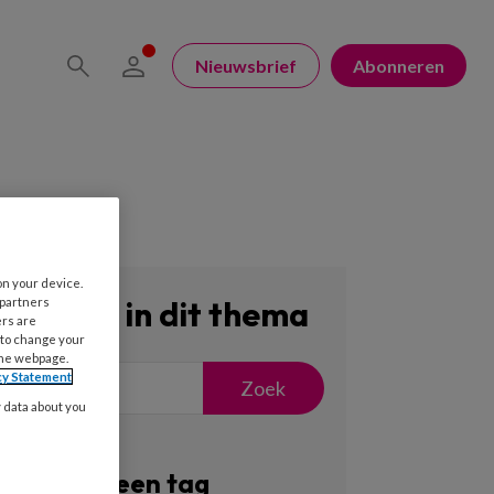
Nieuwsbrief
Abonneren
on your device.
Zoeken in dit thema
 partners
ers are
 to change your
the webpage.
cy Statement
Zoek
y data about you
Filter op een tag