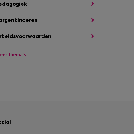
edagogiek
orgenkinderen
rbeidsvoorwaarden
eer thema's
ocial