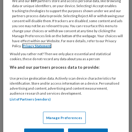
We and our
889
partners store and access personal data, like browsing
data or unique identifiers, on your device. Selecting I Accept enables
tracking technologies to support the purposes shown under we and our
partners process data to provide. Selecting Reject All or withdrawing your
consent will disable them. If trackers are disabled, some content and ads
you see may not be as relevant to you. You can resurface this menu to
change your choices or withdraw consent at any time by clicking the
Manage Preferences link on the bottom of the webpage. Your choices will
Kinderen met poepangst: ‘Zet er
have effect within our Website. For more details, refer to our Privacy
Policy.
Privacy Statement
niet te veel druk achter’
Would you rather not? Then we only place essential and statistical
cookies, these do not record any data about you as a person
Poepen op de wc. Voor de meeste mensen de
We and our partners process data to provide:
normaalste zaak van de wereld, maar voor
sommige kinderen kan dit een grote gebeurtenis
Use precise geolocation data. Actively scan device characteristics for
zijn. Ze zijn bang om los te laten of poepen liever
identification. Store and/or access information on a device. Personalised
advertising and content, advertising and content measurement,
nog in hun luier. Oudere kinderen houden hun
audience research and services development.
ontlasting liever op tot ze thuis zijn, omdat ze
List of Partners (vendors)
meer privacy willen of het toilet onhygiënisch
vinden. Hoe kunnen pedagogisch professionals
Manage Preferences
hier het beste mee omgaan?