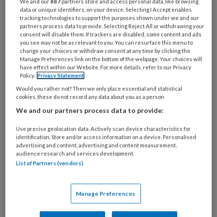
We and our
887
partners store and access personal data, like browsing
data or unique identifiers, on your device. Selecting I Accept enables
tracking technologies to support the purposes shown under we and our
partners process data to provide. Selecting Reject All or withdrawing your
consent will disable them. If trackers are disabled, some content and ads
you see may not be as relevant to you. You can resurface this menu to
change your choices or withdraw consent at any time by clicking the
Manage Preferences link on the bottom of the webpage. Your choices will
Kinderopvangdirecteur schrijft
have effect within our Website. For more details, refer to our Privacy
Policy.
Privacy Statement
boek voor non-binaire kinderen:
Would you rather not? Then we only place essential and statistical
‘Soms is iets gewoon een fase’
cookies, these do not record any data about you as a person
We and our partners process data to provide:
"Non-binair betekent: geen jongen óf meisje.
Eigenlijk vind ik het gek dat het non-binair wordt
Use precise geolocation data. Actively scan device characteristics for
identification. Store and/or access information on a device. Personalised
genoemd. Waarom? Ik voel me gewoon mezelf."
advertising and content, advertising and content measurement,
Dit zegt Jo-an in het kinderboek van Manja Haze,
audience research and services development.
List of Partners (vendors)
directeur van Montessori kinderopvang Mickey.
Ze pleit voor een open blik op genderidentiteit bij
kinderen. 'Ik zal nooit zeggen: "Ik denk dat jij non-
Manage Preferences
binair bent, wil je weten wat dat betekent?"