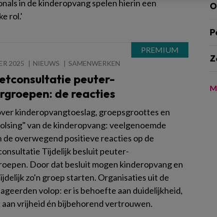
onals in de kinderopvang spelen hierin een
O
e rol.'
P
Z
ER 2025
NIEUWS
SAMENWERKEN
etconsultatie peuter-
M
rgroepen: de reacties
ver kinderopvangtoeslag, groepsgroottes en
olsing" van de kinderopvang: veelgenoemde
n de overwegend positieve reacties op de
onsultatie Tijdelijk besluit peuter-
roepen. Door dat besluit mogen kinderopvang en
ijdelijk zo'n groep starten. Organisaties uit de
ageerden volop: er is behoefte aan duidelijkheid,
 aan vrijheid én bijbehorend vertrouwen.