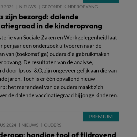
R 2024
NIEUWS
GEZONDE KINDEROPVANG
s zijn bezorgd: dalende
natiegraad in de kinderopvang
sterie van Sociale Zaken en Werkgelegenheid laat
r per jaar een onderzoek uitvoeren naar de
en van (toekomstige) ouders die gebruikmaken
eropvang. De resultaten van de analyse,
d door Ipsos I&O, zijn ongeveer gelijk aan die van
de jaren. Toch is er één opvallend nieuw
p: het merendeel van de ouders maakt zich
ver de dalende vaccinatiegraad bij jonge kinderen.
US 2024
NIEUWS
OUDERS
erapp: handige tool of tijdrovend