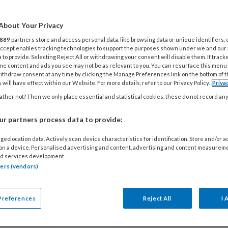
t uit het jaarlijkse rapport. Ook het aantal dossiers
iek geweld steeg: van 200 naar 246. Een belangrijk
About Your Privacy
is dat psychisch geweld niet aangifteplichtig is.
889
partners store and access personal data, like browsing data or unique identifiers, 
re woorden: een kind dat emotioneel mishandeld
 Accept enables tracking technologies to support the purposes shown under we and our
 to provide. Selecting Reject All or withdrawing your consent will disable them. If track
an weinig verwachten.
me content and ads you see may not be as relevant to you. You can resurface this menu
ithdraw consent at any time by clicking the Manage Preferences link on the bottom of 
 will have effect within our Website. For more details, refer to our Privacy Policy.
Priva
ther not? Then we only place essential and statistical cookies, these do not record an
I 2026
ACHTERGROND
PEDAGOGIEK
r partners process data to provide:
agogische basis Wat is het ook
r? En wat niet?
geolocation data. Actively scan device characteristics for identification. Store and/or 
 on a device. Personalised advertising and content, advertising and content measurem
d services development.
n een willekeurige pedagogisch professional wat
tners (vendors)
gische basis is, en dan wordt het vaak stil. Het
 op die vraag is de opdracht van bijzonder
Preferences
Reject All
I 
ar Amaranta de Haan. ‘Het gaat om de mensen en
S
ie een rol spelen in het leven van kinderen.