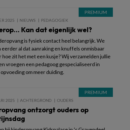
ER 2025
NIEUWS
PEDAGOGIEK
erop… Kan dat eigenlijk wel?
deropvang is fysiek contact heel belangrijk. We
 eerder al dat aanraking en knuffels onmisbaar
r hoe zit het met een kusje? Wij verzamelden jullie
 en vroegen een pedagoog gespecialiseerd in
 opvoeding om meer duiding.
RI 2025
ACHTERGROND
OUDERS
ropvang ontzorgt ouders op
tijnsdag
n bij kinderopvang Kidspalace in ’s Gravendeel