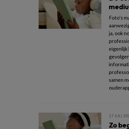
medi
Foto’s m
aanwezig
ja, ook n
professi
eigenlijk
gevolgen 
informat
professo
samen me
ouderapp
17 JULI 20
Zo beg