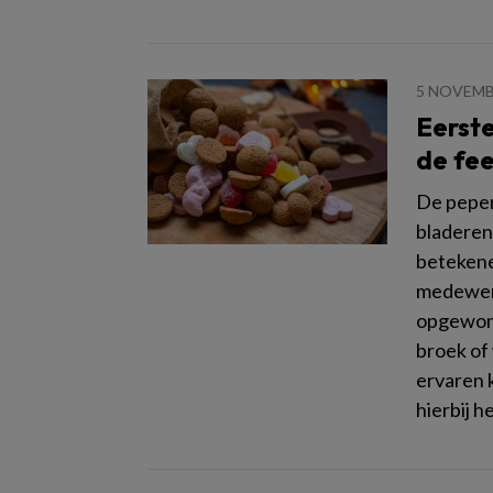
5 NOVEMB
Eerste
de fe
De pepern
bladeren
betekene
medewerk
opgewond
broek of
ervaren k
hierbij h