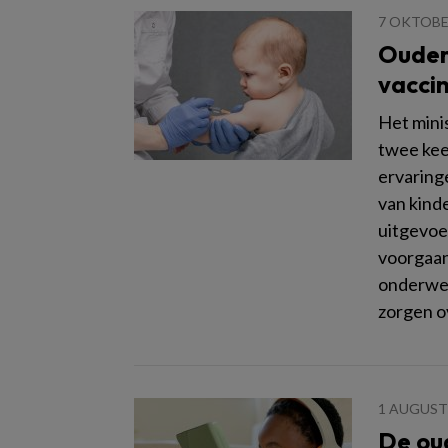
7 OKTOBE
Ouder
vacci
Het mini
twee kee
ervaring
van kind
uitgevoer
voorgaan
onderwer
zorgen o
1 AUGUST
De oud