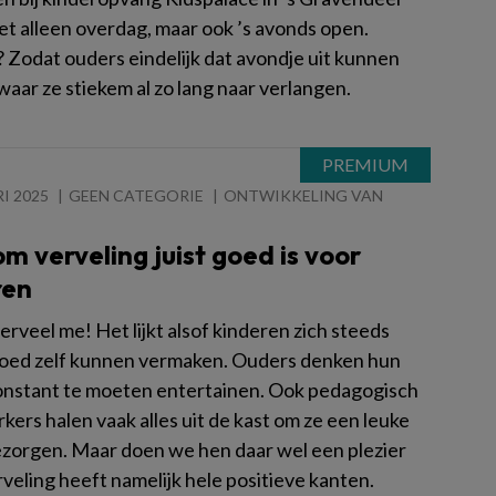
iet alleen overdag, maar ook ’s avonds open.
Zodat ouders eindelijk dat avondje uit kunnen
aar ze stiekem al zo lang naar verlangen.
I 2025
GEEN CATEGORIE
ONTWIKKELING VAN
 verveling juist goed is voor
ren
verveel me! Het lijkt alsof kinderen zich steeds
oed zelf kunnen vermaken. Ouders denken hun
onstant te moeten entertainen. Ook pedagogisch
ers halen vaak alles uit de kast om ze een leuke
ezorgen. Maar doen we hen daar wel een plezier
veling heeft namelijk hele positieve kanten.