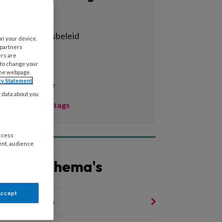
Alle tags
achterstandsbeleid
on your device.
 partners
activiteiten
ers are
 to change your
adhd
the webpage.
cy Statement
administratie
y data about you
Toon meer tags
access
ent, audience
Andere thema's
Accept
amenwerken