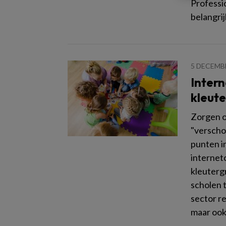
Professi
belangrijk
5 DECEMB
Intern
kleute
Zorgen o
"verscho
punten i
internetc
kleuterg
scholen t
sector re
maar ook