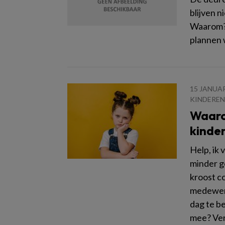
blijven n
Waarom? 
plannen w
15 JANUAR
KINDEREN
Waarom
kinde
Help, ik 
minder g
kroost c
medewerk
dag te b
mee? Ver