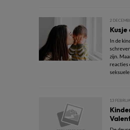
2 DECEMB
Kusje 
In de kin
schreven
zijn. Maa
reacties
seksuele
13 FEBRUA
Kinde
Valen
De deure