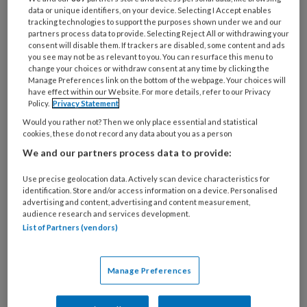
data or unique identifiers, on your device. Selecting I Accept enables
tracking technologies to support the purposes shown under we and our
partners process data to provide. Selecting Reject All or withdrawing your
consent will disable them. If trackers are disabled, some content and ads
you see may not be as relevant to you. You can resurface this menu to
change your choices or withdraw consent at any time by clicking the
Minister verlengt BIO-regeling
Manage Preferences link on the bottom of the webpage. Your choices will
have effect within our Website. For more details, refer to our Privacy
met 2 jaar ondanks zorgen over
Policy.
Privacy Statement
veiligheid
Would you rather not? Then we only place essential and statistical
cookies, these do not record any data about you as a person
Hoewel de buitentemperatuur opliep, verliep het
We and our partners process data to provide:
commissiedebat over kinderopvang op
Use precise geolocation data. Actively scan device characteristics for
donderdag 25 juni allesbehalve oververhit. De
identification. Store and/or access information on a device. Personalised
minister liet weten de BIO-regeling met 2 jaar te
advertising and content, advertising and content measurement,
audience research and services development.
verlengen. Over de brief van PPINK, BOinK, CNV
List of Partners (vendors)
en FNV over de BIO-inzet werd weinig gezegd:
‘In de kinderopvang leren medewerkers het vak
Manage Preferences
nu eenmaal vooral op de werkvloer.'