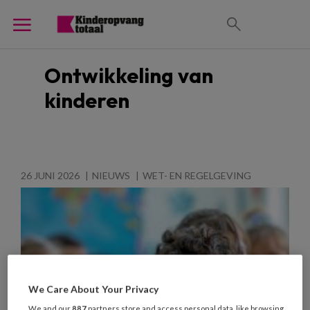
Ontwikkeling van
kinderen
26 JUNI 2026
NIEUWS
WET- EN REGELGEVING
We Care About Your Privacy
We and our
887
partners store and access personal data, like browsing