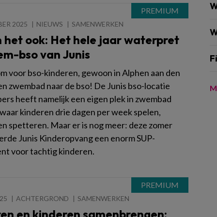
W
BER 2025
NIEUWS
SAMENWERKEN
W
 het ook: Het hele jaar waterpret
em-bso van Junis
F
m voor bso-kinderen, gewoon in Alphen aan den
 een zwembad naar de bso! De Junis bso-locatie
M
ers heeft namelijk een eigen plek in zwembad
 waar kinderen drie dagen per week spelen,
en spetteren. Maar er is nog meer: deze zomer
erde Junis Kinderopvang een enorm SUP-
t voor tachtig kinderen.
025
ACHTERGROND
SAMENWERKEN
en en kinderen samenbrengen: