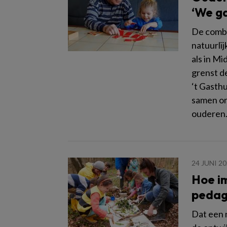
‘We ga
De combi
natuurlij
als in M
grenst d
‘t Gasthu
samen org
ouderen
24 JUNI 2
Hoe i
pedago
Dat een 