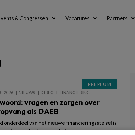
vents & Congressen
Vacatures
Partners
aal
g
I 2026
NIEUWS
DIRECTE FINANCIERING
woord: vragen en zorgen over
ropvang als DAEB
d onderdeel van het nieuwe financieringsstelsel is
verheid van plan is om de kinderopvang aan te