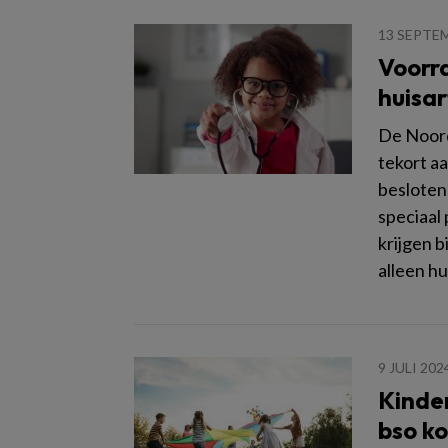
13 SEPTE
Voorr
huisa
De Noord
tekort aa
besloten
speciaal
krijgen 
alleen hu
9 JULI 202
Kinder
bso k