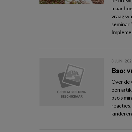
de ontwi
maar hoe 
vraag wa
seminar 
Implemen
3 JUNI 202
Bso: v
Over de 
een artik
bso's mi
reacties,
kinderen