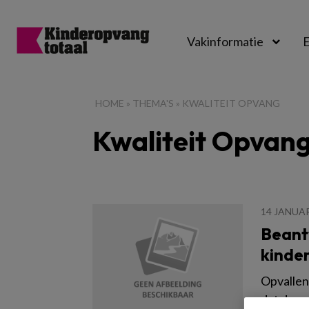
Vakinformatie
E
Kinderopvangtot
HOME
»
THEMA'S
»
KWALITEIT OPVANG
Kwaliteit Opvan
14 JANUAR
Beant
kinde
Opvallen
dat de o