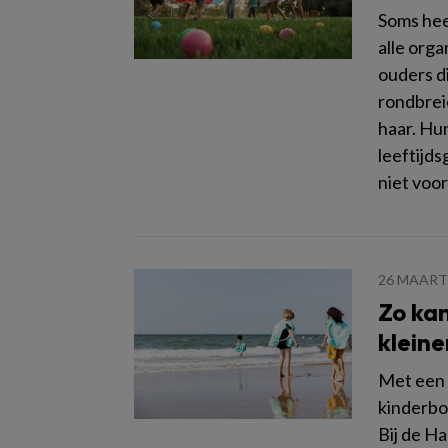
Soms hee
alle orga
ouders d
rondbreie
haar. Hu
leeftijd
niet voor
26 MAART
Zo kan
kleine
Met een 
kinderbo
Bij de H