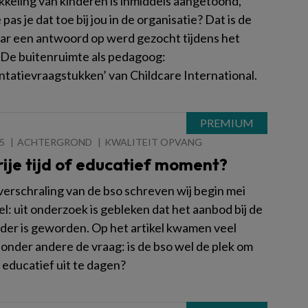
kkeling van kinderen is inmiddels aangetoond,
pas je dat toe bij jou in de organisatie? Dat is de
ar een antwoord op werd gezocht tijdens het
‘De buitenruimte als pedagoog:
tatievraagstukken’ van Childcare International.
5
ACHTERGROND
KWALITEIT OPVANG
rije tijd of educatief moment?
verschraling van de bso schreven wij begin mei
el: uit onderzoek is gebleken dat het aanbod bij de
nder is geworden. Op het artikel kwamen veel
 onder andere de vraag: is de bso wel de plek om
 educatief uit te dagen?