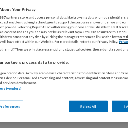
ls Dienst van Algemeen Economisch belang. 'We
About Your Privacy
at er over de DAEB in de kinderopvangsector
887
partners store and access personal data, like browsing data or unique identifiers, 
 zorgen bestaan', schrijft de overheid in een
 Accept enables tracking technologies to support the purposes shown under we and our
ublicatie waarin ze daar op ingaan.
 to provide. Selecting Reject All or withdrawing your consent will disable them. If track
me content and ads you see may not be as relevant to you. You can resurface this menu
ithdraw consent at any time by clicking the Manage Preferences link on the bottom of 
 will have effect within our Website. For more details, refer to our Privacy Policy.
Priva
ther not? Then we only place essential and statistical cookies, these do not record an
 2026
NIEUWS
KWALITEIT OPVANG
de kinderopvang: is dat wel zo’n
r partners process data to provide:
idee?
geolocation data. Actively scan device characteristics for identification. Store and/or 
 on a device. Personalised advertising and content, advertising and content measurem
ie jouw administratieve taken doet en de
d services development.
tners (vendors)
ling van kinderen in de gaten houdt. Kunstmatige
ntie (AI) kan deze - en veel andere taken van
sch professionals en managers overnemen. Maar
Preferences
Reject All
I 
 dit eigenlijk wel?
T