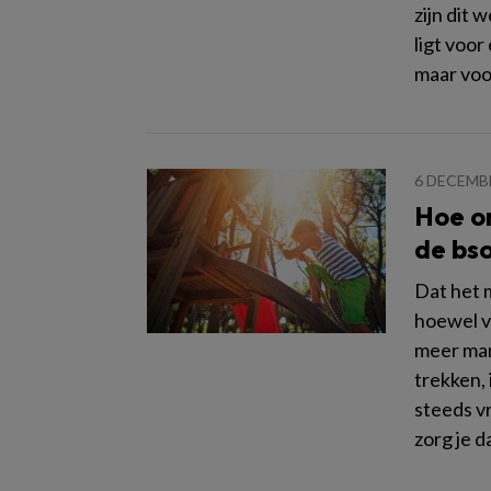
zijn dit 
ligt voor
maar voo
6 DECEMB
Hoe o
de bs
Dat het m
hoewel v
meer man
trekken,
steeds v
zorg je d