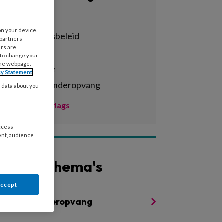
Alle tags
on your device.
achterstandsbeleid
 partners
ers are
activiteiten
 to change your
the webpage.
administratie
cy Statement
agrarische kinderopvang
y data about you
Toon meer tags
access
ent, audience
Andere thema's
Accept
oezicht kinderopvang