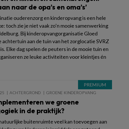
an naar de opa’s en oma’s’
natie ouderenzorg en kinderopvang is een hele
ke: toch zie je niet vaak zo’n mooie samenwerking
iddelburg. Bij kinderopvangorganisatie Gloed
e achtertuin aan de tuin van het zorglocatie SVRZ
is. Elke dag spelen de peuters in de mooie tuin en
aniseren ze leuke activiteiten voor kleintjes én
.
025
ACHTERGROND
GROENE KINDEROPVANG
mplementeren we groene
giek in de praktijk?
natuurlijke buitenruimte veel kan toevoegen aan