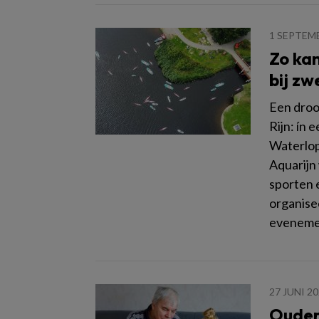
1 SEPTEM
Zo kan
bij zw
Een droo
Rijn: ín
Waterlop
Aquarijn
sporten 
organise
evenemen
27 JUNI 2
Ouder