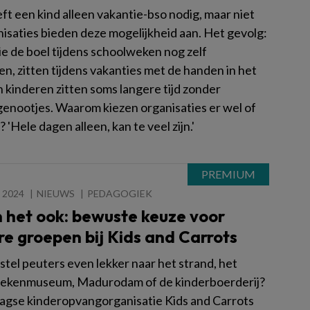
ft een kind alleen vakantie-bso nodig, maar niet
nisaties bieden deze mogelijkheid aan. Het gevolg:
ie de boel tijdens schoolweken nog zelf
n, zitten tijdens vakanties met de handen in het
n kinderen zitten soms langere tijd zonder
sgenootjes. Waarom kiezen organisaties er wel of
? 'Hele dagen alleen, kan te veel zijn.'
 2024
NIEUWS
PEDAGOGIEK
 het ook: bewuste keuze voor
re groepen bij Kids and Carrots
stel peuters even lekker naar het strand, het
ekenmuseum, Madurodam of de kinderboerderij?
aagse kinderopvangorganisatie Kids and Carrots