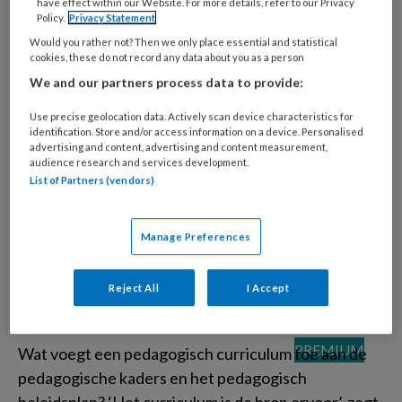
have effect within our Website. For more details, refer to our Privacy
Nog een half jaar en het
Policy.
Privacy Statement
peuterspeelzaalwerk moet voldoen aan de
Would you rather not? Then we only place essential and statistical
kwaliteitseisen van de Wet kinderopvang. In deze
cookies, these do not record any data about you as a person
driedelige serie laten we zien welke keuzes
We and our partners process data to provide:
gemeenten in samenwerking met
Use precise geolocation data. Actively scan device characteristics for
peuterspeelzaalwerk en kinderopvang maken en
identification. Store and/or access information on a device. Personalised
advertising and content, advertising and content measurement,
welke lessen hieruit te trekken zijn. Deel 3:
audience research and services development.
Eindhoven en Arnhem geven ouders keuzevrijheid
List of Partners (vendors)
met de aanpak ‘subsidie volgt kind’.
Manage Preferences
Het pedagogisch
Reject All
I Accept
curriculum
Wat voegt een pedagogisch curriculum toe aan de
pedagogische kaders en het pedagogisch