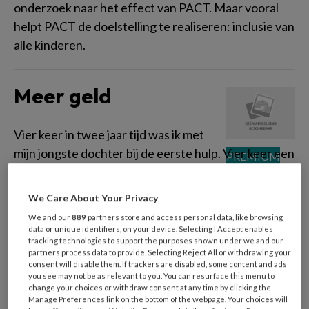
onderzoek naar het effect van PACT. Maar vooral
helpt PACT de doelstelling te realiseren: inclusie van
alle kinderen.
Meer geld
Vier keer in twee jaar tijd was ik met
mijn jongste dochter bij de eerste hulp. Vier keer een
gebroken pols. ‘Eigenlijk zou ik aan
kindermishandeling moeten denken’, zei de arts.
We Care About Your Privacy
Maar klaarblijkelijk deed hij dat niet, want hij stelde
We and our
889
partners store and access personal data, like browsing
mij verder geen vragen.
data or unique identifiers, on your device. Selecting I Accept enables
tracking technologies to support the purposes shown under we and our
partners process data to provide. Selecting Reject All or withdrawing your
consent will disable them. If trackers are disabled, some content and ads
Subsidie volgt kind
you see may not be as relevant to you. You can resurface this menu to
change your choices or withdraw consent at any time by clicking the
Manage Preferences link on the bottom of the webpage. Your choices will