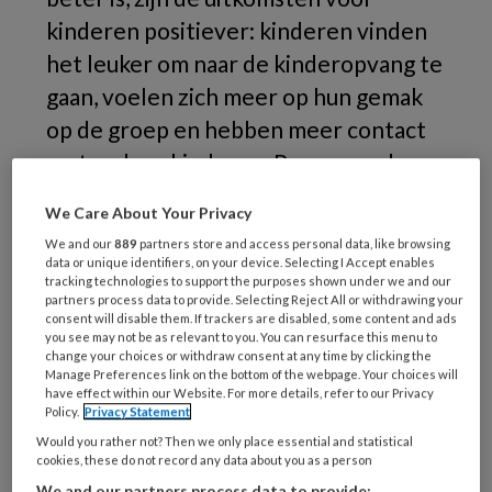
kinderen positiever: kinderen vinden
het leuker om naar de kinderopvang te
gaan, voelen zich meer op hun gemak
op de groep en hebben meer contact
met andere kinderen. Promovenda
Melissa Verhoef licht toe.
We Care About Your Privacy
We and our
889
partners store and access personal data, like browsing
I
data or unique identifiers, on your device. Selecting I Accept enables
tracking technologies to support the purposes shown under we and our
partners process data to provide. Selecting Reject All or withdrawing your
consent will disable them. If trackers are disabled, some content and ads
you see may not be as relevant to you. You can resurface this menu to
REGISTREREN
change your choices or withdraw consent at any time by clicking the
Manage Preferences link on the bottom of the webpage. Your choices will
have effect within our Website. For more details, refer to our Privacy
Wil je dit artikel lezen?
Policy.
Privacy Statement
Would you rather not? Then we only place essential and statistical
Maak gratis een account aan en lees 2
cookies, these do not record any data about you as a person
artikelen gratis per maand
We and our partners process data to provide: