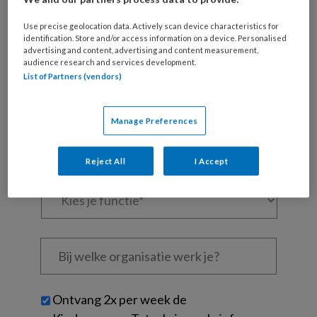
Al een account of abonnement?
Log dan in
Use precise geolocation data. Actively scan device characteristics for
identification. Store and/or access information on a device. Personalised
advertising and content, advertising and content measurement,
audience research and services development.
Wat
List of Partners (vendors)
is
je
e-
Manage Preferences
Kies
mailadres?
je
*
*
wachtwoord*
*
Reject All
I Accept
Kies
je
functie
*
Bij
welke
organisatie
werk
Untitled
Ontvang 2x per week de
je?