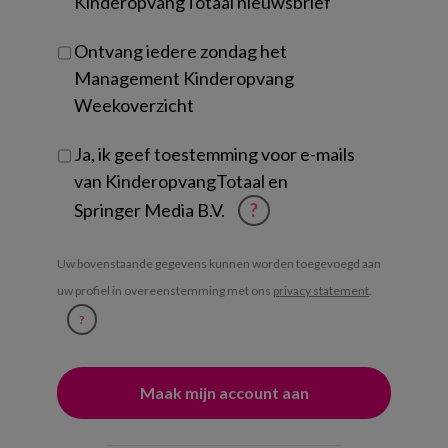
KinderopvangTotaal nieuwsbrief
Ontvang iedere zondag het
Management Kinderopvang
Weekoverzicht
Ja, ik geef toestemming voor e-mails
van KinderopvangTotaal en
Springer Media B.V.
?
Uw bovenstaande gegevens kunnen worden toegevoegd aan
uw profiel in overeenstemming met ons
privacy statement
.
?