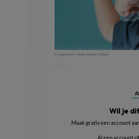
© Upyanose / Getty Images / iStock
Soms
R
Wil je di
Maak gratis een account aan 
Al een account 