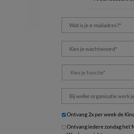
Wat
is
je
e-
Kies
mailadres?
je
*
*
wachtwoord*
*
Kies
je
functie
*
Bij
welke
organisatie
werk
Untitled
Ontvang 2x per week de Kin
je?
Ontvang iedere zondag het