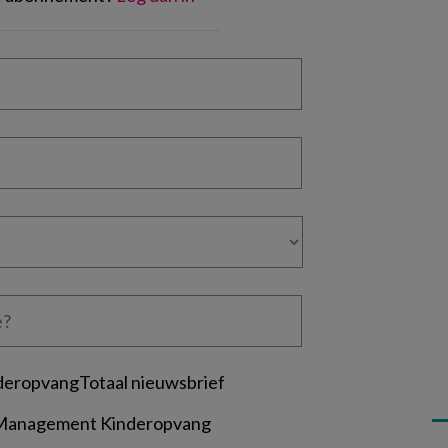
deropvangTotaal nieuwsbrief
 Management Kinderopvang