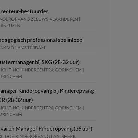
irecteur-bestuurder
INDEROPVANG ZEEUWS-VLAANDEREN |
ERNEUZEN
edagogisch professional spelinloop
YNAMO | AMSTERDAM
lustermanager bij SKG (28-32 uur)
TICHTING KINDERCENTRA GORINCHEM |
ORINCHEM
anager Kinderopvang bij Kinderopvang
KR (28-32 uur)
TICHTING KINDERCENTRA GORINCHEM |
ORINCHEM
rvaren Manager Kinderopvang (36 uur)
OLIDOE KINDEROPVANG | AALSMEER