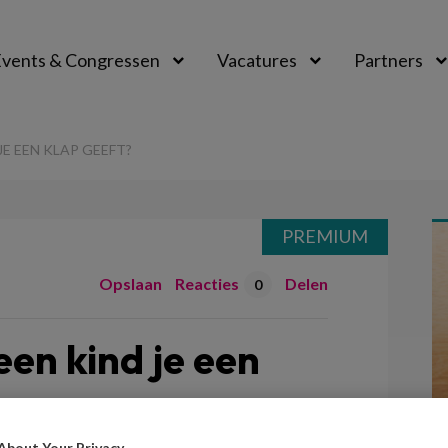
vents & Congressen
Vacatures
Partners
aal
JE EEN KLAP GEEFT?
PREMIUM
Opslaan
Reacties
Delen
0
een kind je een
About Your Privacy