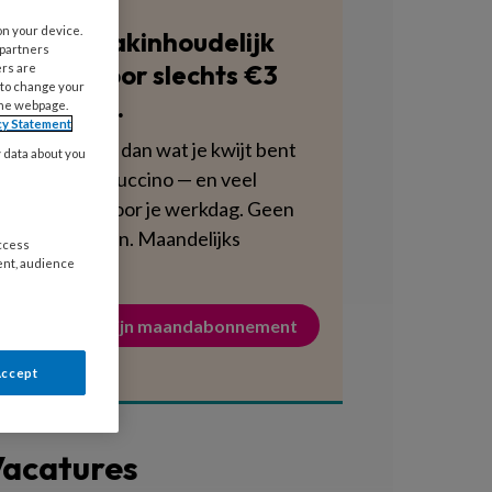
on your device.
Blijf vakinhoudelijk
 partners
scherp voor slechts €3
ers are
 to change your
per week.
the webpage.
cy Statement
Dat is minder dan wat je kwijt bent
y data about you
aan een cappuccino — en veel
voedzamer voor je werkdag. Geen
verplichtingen. Maandelijks
access
opzegbaar.
ent, audience
Activeer mijn maandabonnement
Accept
acatures