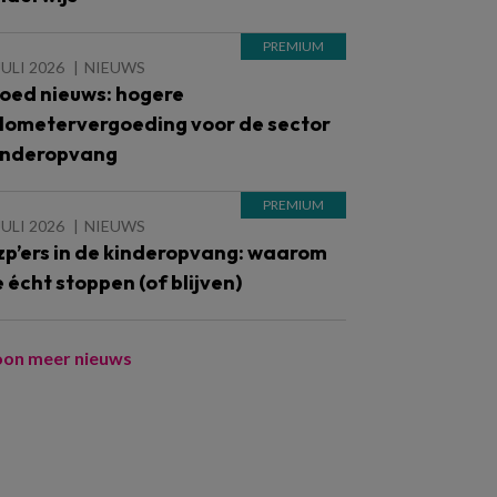
JULI 2026
NIEUWS
oed nieuws: hogere
ilometervergoeding voor de sector
inderopvang
JULI 2026
NIEUWS
zp’ers in de kinderopvang: waarom
e écht stoppen (of blijven)
oon meer nieuws