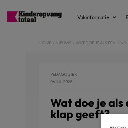
Vakinformatie
E
Kinderopvangtot
HOME
NIEUWS
WAT DOE JE ALS EEN KIND 
PEDAGOGIEK
06 JUL 2026
Wat doe je als 
klap geeft?
We Care 