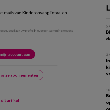
L
 e-mails van KinderopvangTotaal en
5
oegevoegd aan uw profiel in overeenstemming met ons
B
d
3
I
k
v
er onze abonnementen
10
B
 dit artikel
o
o