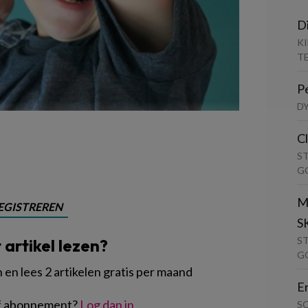
D
K
T
P
D
C
S
G
M
EGISTREREN
S
S
t artikel lezen?
G
en lees 2 artikelen gratis per maand
E
of abonnement?
Log dan in
S