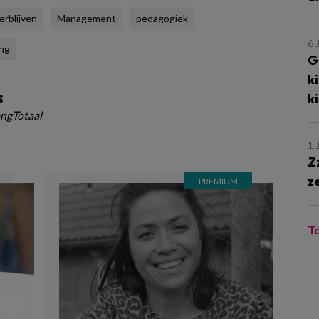
rblijven
Management
pedagogiek
6 
ng
G
k
s
k
ngTotaal
1 
Z
z
T