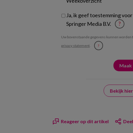
Weekoverzicht
Ja, ik geef toestemming voor
Springer Media B.V.
?
Uw bovenstaande gegevens kunnen worden t
privacy statement
.
?
Bekijk hi
Reageer op dit artikel
Deel