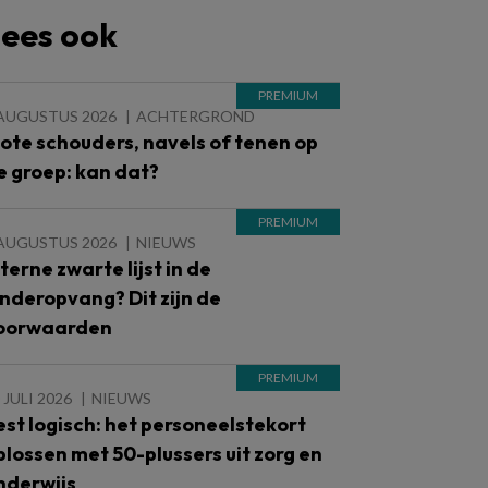
ees ook
 AUGUSTUS 2026
ACHTERGROND
lote schouders, navels of tenen op
e groep: kan dat?
 AUGUSTUS 2026
NIEUWS
nterne zwarte lijst in de
inderopvang? Dit zijn de
oorwaarden
 JULI 2026
NIEUWS
est logisch: het personeelstekort
plossen met 50-plussers uit zorg en
nderwijs