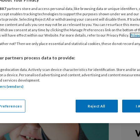
midden in een flinke woedeaanval. Je
887
partners store and access personal data, like browsing data or unique identifiers, 
 rustig te praten. Toch lijkt dit
 Accept enables tracking technologies to support the purposes shown under we and our
 to provide. Selecting Reject All or withdrawing your consent will disable them. If track
ken. Hij wordt nog bozer en
me content and ads you see may not be as relevant to you. You can resurface this menu
mep vol in je gezicht. Je ogen schieten
ithdraw consent at any time by clicking the Manage Preferences link on the bottom of 
 will have effect within our Website. For more details, refer to our Privacy Policy.
Priva
n, maar ook van schrik. Wat zou jij
ther not? Then we only place essential and statistical cookies, these do not record an
r partners process data to provide:
geolocation data. Actively scan device characteristics for identification. Store and/or 
 on a device. Personalised advertising and content, advertising and content measurem
d services development.
tners (vendors)
Preferences
Reject All
I 
V