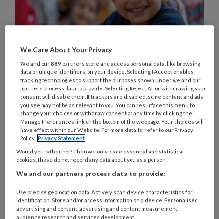
We Care About Your Privacy
Minister verlengt BIO-regeling
We and our
889
partners store and access personal data, like browsing
met 2 jaar ondanks zorgen over
data or unique identifiers, on your device. Selecting I Accept enables
tracking technologies to support the purposes shown under we and our
veiligheid
partners process data to provide. Selecting Reject All or withdrawing your
consent will disable them. If trackers are disabled, some content and ads
Hoewel de buitentemperatuur opliep, verliep het
you see may not be as relevant to you. You can resurface this menu to
change your choices or withdraw consent at any time by clicking the
commissiedebat over kinderopvang op
Manage Preferences link on the bottom of the webpage. Your choices will
donderdag 25 juni allesbehalve oververhit. De
have effect within our Website. For more details, refer to our Privacy
Policy.
Privacy Statement
minister liet weten de BIO-regeling met 2 jaar te
Would you rather not? Then we only place essential and statistical
verlengen. Over de brief van PPINK, BOinK, CNV
cookies, these do not record any data about you as a person
en FNV over de BIO-inzet werd weinig gezegd:
We and our partners process data to provide:
‘In de kinderopvang leren medewerkers het vak
Use precise geolocation data. Actively scan device characteristics for
nu eenmaal vooral op de werkvloer.'
identification. Store and/or access information on a device. Personalised
advertising and content, advertising and content measurement,
audience research and services development.