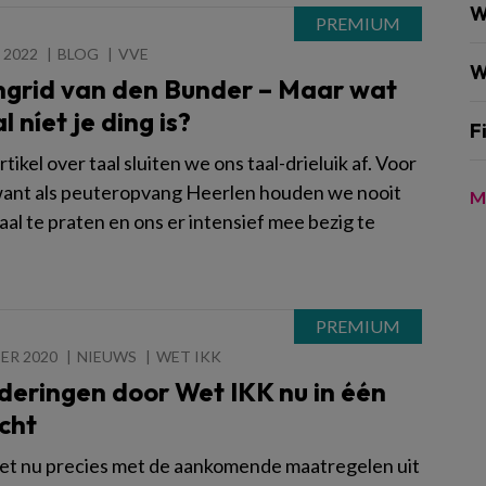
W
 2022
BLOG
VVE
W
Ingrid van den Bunder – Maar wat
l níet je ding is?
F
rtikel over taal sluiten we ons taal-drieluik af. Voor
want als peuteropvang Heerlen houden we nooit
M
aal te praten en ons er intensief mee bezig te
ER 2020
NIEUWS
WET IKK
deringen door Wet IKK nu in één
cht
het nu precies met de aankomende maatregelen uit