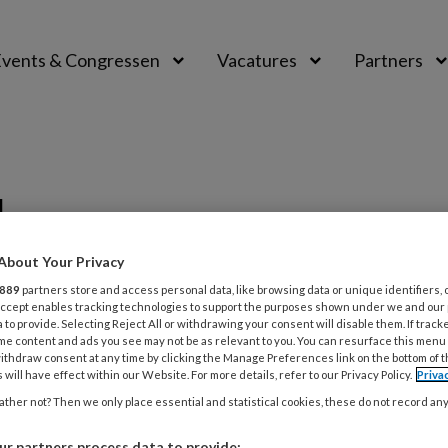
vents & Congressen
Vacatures
Partners
aal
g
About Your Privacy
889
partners store and access personal data, like browsing data or unique identifiers, 
ER 2025
NIEUWS
TAAL
 Accept enables tracking technologies to support the purposes shown under we and our
 to provide. Selecting Reject All or withdrawing your consent will disable them. If track
en leren beter Nederlands als je
me content and ads you see may not be as relevant to you. You can resurface this menu
ithdraw consent at any time by clicking the Manage Preferences link on the bottom of 
uistaal serieus neemt
 will have effect within our Website. For more details, refer to our Privacy Policy.
Priva
ther not? Then we only place essential and statistical cookies, these do not record an
deren groeien thuis op met een andere taal dan het
s. Lange tijd dachten we dat dit juist een
r partners process data to provide: