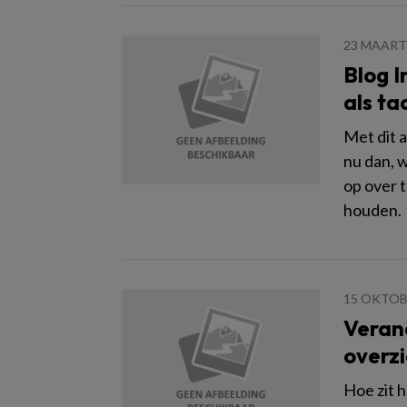
23 MAART
Blog 
als taa
Met dit a
nu dan, 
op over t
houden.
15 OKTOB
Veran
overzi
Hoe zit 