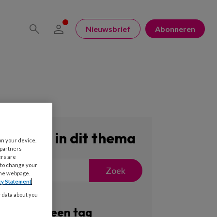
Nieuwsbrief
Abonneren
Zoeken in dit thema
on your device.
 partners
ers are
 to change your
Zoek
the webpage.
cy Statement
y data about you
Filter op een tag