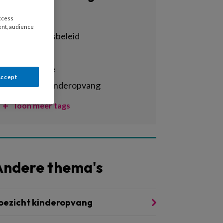
Alle tags
access
ent, audience
achterstandsbeleid
activiteiten
administratie
Accept
agrarische kinderopvang
Toon meer tags
Andere thema's
oezicht kinderopvang