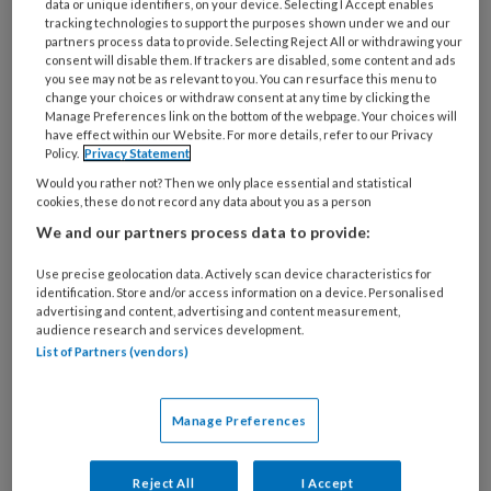
data or unique identifiers, on your device. Selecting I Accept enables
tracking technologies to support the purposes shown under we and our
partners process data to provide. Selecting Reject All or withdrawing your
consent will disable them. If trackers are disabled, some content and ads
you see may not be as relevant to you. You can resurface this menu to
change your choices or withdraw consent at any time by clicking the
Manage Preferences link on the bottom of the webpage. Your choices will
have effect within our Website. For more details, refer to our Privacy
Policy.
Privacy Statement
Would you rather not? Then we only place essential and statistical
cookies, these do not record any data about you as a person
We and our partners process data to provide:
Use precise geolocation data. Actively scan device characteristics for
identification. Store and/or access information on a device. Personalised
Zo kan het ook: Plek voor elk kind
advertising and content, advertising and content measurement,
audience research and services development.
op Christelijke Kinderopvang De
List of Partners (vendors)
Parel
Rebecca Korsuize had vanaf haar 18e één droom:
Manage Preferences
op een dag haar eigen, kleinschalige, christelijke
kinderopvang runnen. Na twintig jaar gewerkt te
Reject All
I Accept