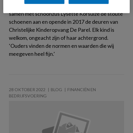
hebben als pedagogisch medewerker trok ze
samen met schoonzus Lysette Korsuize de stoute
schoenen aan en opende in 2017 de deuren van
Christelijke Kinderopvang De Parel. Elk kind is
welkom, ongeacht zijn of haar achtergrond.
‘Ouders vinden de normen en waarden die wij
meegeven heel fijn.’
28 OKTOBER 2022
BLOG
FINANCIËN EN
BEDRIJFSVOERING