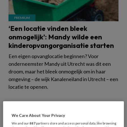
‘Een locatie vinden bleek
onmogelijk’: Mandy wilde een
kinderopvangorganisatie starten
Een eigen opvanglocatie beginnen? Voor
onderneemster Mandy uit Utrecht was dit een
droom, maar het bleek onmogelijk om in haar
omgeving – de wijk Kanaleneiland in Utrecht – een
locatie te openen.
We Care About Your Privacy
30 MEI 2023
NIEUWS
KWALITEIT OPVANG
We and our
887
partners store and access personal data, like browsing