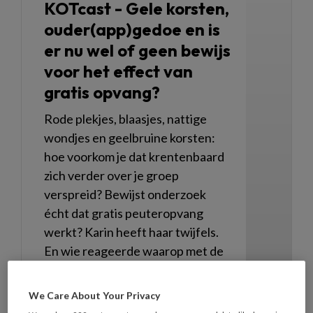
KOTcast - Gele korsten,
ouder(app)gedoe en is
er nu wel of geen bewijs
voor het effect van
gratis opvang?
Rode plekjes, blaasjes, nattige
wondjes en geelbruine korsten:
hoe voorkom je dat krentenbaard
zich verder over je groep
verspreid? Bewijst onderzoek
écht dat gratis peuteropvang
werkt? Karin heeft haar twijfels.
En wie reageerde waarop met de
woorden 'ik vind het
verschrikkelijk'? Je hoort het in
We Care About Your Privacy
deze aflevering van KOTcast.