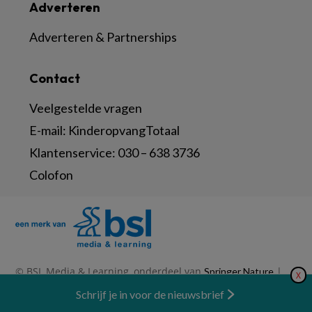
Adverteren
Adverteren & Partnerships
Contact
Veelgestelde vragen
E-mail:
KinderopvangTotaal
Klantenservice:
030 – 638 3736
Colofon
© BSL Media & Learning, onderdeel van
|
Springer Nature
X
|
|
Privacy Statement
Disclaimer
Voorwaarden
Nieuwsbrief
Schrijf je in voor de nieuwsbrief
Abonneren