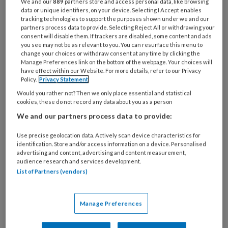
We and our
889
partners store and access personal data, like browsing
data or unique identifiers, on your device. Selecting I Accept enables
tracking technologies to support the purposes shown under we and our
partners process data to provide. Selecting Reject All or withdrawing your
consent will disable them. If trackers are disabled, some content and ads
you see may not be as relevant to you. You can resurface this menu to
change your choices or withdraw consent at any time by clicking the
14 JULI 2026
ACHTERGROND
ZORGENKINDEREN
Manage Preferences link on the bottom of the webpage. Your choices will
have effect within our Website. For more details, refer to our Privacy
Policy.
Privacy Statement
Would you rather not? Then we only place essential and statistical
cookies, these do not record any data about you as a person
We and our partners process data to provide:
Use precise geolocation data. Actively scan device characteristics for
identification. Store and/or access information on a device. Personalised
advertising and content, advertising and content measurement,
audience research and services development.
List of Partners (vendors)
Manage Preferences
Samen sterk voor zorgenkinderen: