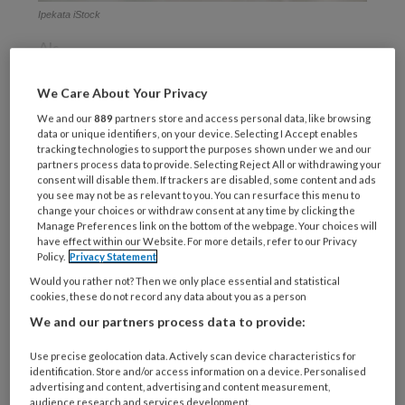
Ipekata iStock
Als
We Care About Your Privacy
We and our
889
partners store and access personal data, like browsing
REGISTREREN
data or unique identifiers, on your device. Selecting I Accept enables
tracking technologies to support the purposes shown under we and our
partners process data to provide. Selecting Reject All or withdrawing your
Wil je dit artikel lezen?
consent will disable them. If trackers are disabled, some content and ads
you see may not be as relevant to you. You can resurface this menu to
Maak gratis een account aan en lees 2
change your choices or withdraw consent at any time by clicking the
Manage Preferences link on the bottom of the webpage. Your choices will
artikelen gratis per maand
have effect within our Website. For more details, refer to our Privacy
Policy.
Privacy Statement
Al een account of abonnement?
Log dan in
Would you rather not? Then we only place essential and statistical
cookies, these do not record any data about you as a person
We and our partners process data to provide:
Wat
is
Use precise geolocation data. Actively scan device characteristics for
identification. Store and/or access information on a device. Personalised
je
advertising and content, advertising and content measurement,
e-
audience research and services development.