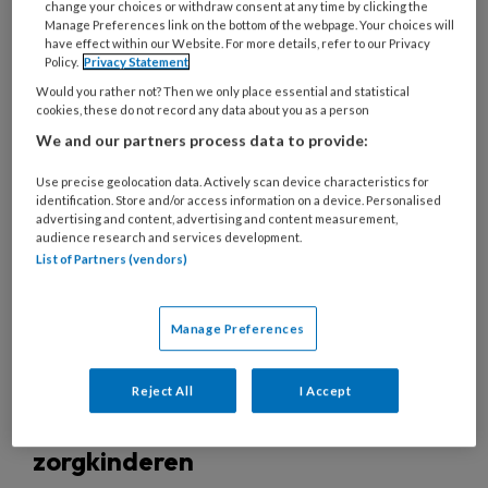
change your choices or withdraw consent at any time by clicking the
Manage Preferences link on the bottom of the webpage. Your choices will
have effect within our Website. For more details, refer to our Privacy
Policy.
Privacy Statement
23 FEBRUARI 2017
NIEUWS
ZORGENKINDEREN
Would you rather not? Then we only place essential and statistical
cookies, these do not record any data about you as a person
We and our partners process data to provide:
Use precise geolocation data. Actively scan device characteristics for
identification. Store and/or access information on a device. Personalised
advertising and content, advertising and content measurement,
audience research and services development.
List of Partners (vendors)
Manage Preferences
Reject All
I Accept
Winterswijk investeert in opvang
zorgkinderen