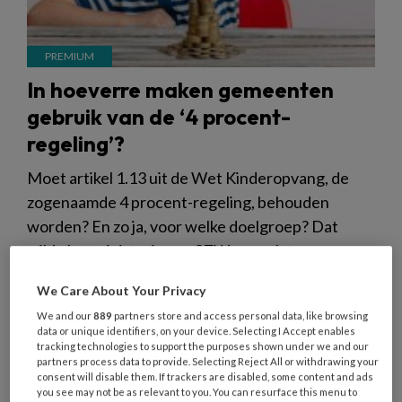
In hoeverre maken gemeenten
gebruik van de ‘4 procent-
regeling’?
Moet artikel 1.13 uit de Wet Kinderopvang, de
zogenaamde 4 procent-regeling, behouden
worden? En zo ja, voor welke doelgroep? Dat
wilde het ministerie van SZW graag laten
onderzoeken. Daarom heeft het in april 2023
We Care About Your Privacy
Sardes benaderd voor een verkennend onderzoek
We and our
889
partners store and access personal data, like browsing
naar het gebruik van dit artikel. Wat is er uit het
data or unique identifiers, on your device. Selecting I Accept enables
onderzoek gekomen?
tracking technologies to support the purposes shown under we and our
partners process data to provide. Selecting Reject All or withdrawing your
consent will disable them. If trackers are disabled, some content and ads
you see may not be as relevant to you. You can resurface this menu to