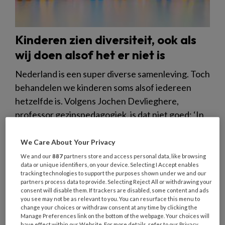
Kinderen zien diversiteit, ook als
wij doen alsof het er niet is
Nederland is een super diverse samenleving. Toch
behandelen we kinderen soms alsof iedereen
hetzelfde is. Volgens Jochen Devlieghere,
professor gezinspedagogiek, is dat niet goed: ‘In
die krampachtige drang om iedereen hetzelfde te
benaderen, ontkennen we soms dat diversiteit
We Care About Your Privacy
bestaat.’
We and our
887
partners store and access personal data, like browsing
data or unique identifiers, on your device. Selecting I Accept enables
tracking technologies to support the purposes shown under we and our
partners process data to provide. Selecting Reject All or withdrawing your
consent will disable them. If trackers are disabled, some content and ads
you see may not be as relevant to you. You can resurface this menu to
change your choices or withdraw consent at any time by clicking the
1 APRIL 2025
ACHTERGROND
ONTWIKKELING VAN
Manage Preferences link on the bottom of the webpage. Your choices will
have effect within our Website. For more details, refer to our Privacy