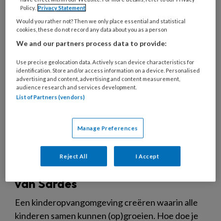
KINDEREN
Policy.
Privacy Statement
Would you rather not? Then we only place essential and statistical
cookies, these do not record any data about you as a person
We and our partners process data to provide:
Use precise geolocation data. Actively scan device characteristics for
identification. Store and/or access information on a device. Personalised
advertising and content, advertising and content measurement,
audience research and services development.
List of Partners (vendors)
Manage Preferences
Op weg naar inclusieve
Reject All
I Accept
kinderopvang met de handreiking
van Sardes
Een kinderopvangomgeving creëren waarin alle
kinderen samen kunnen (op)groeien. Hoe doe je