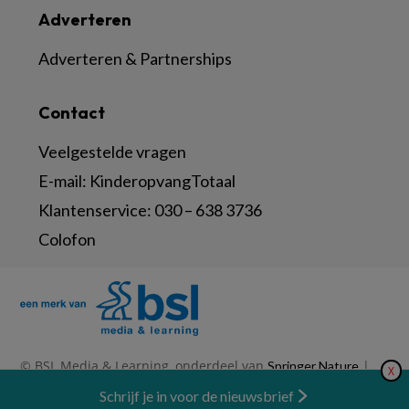
Adverteren
Adverteren & Partnerships
Contact
Veelgestelde vragen
E-mail:
KinderopvangTotaal
Klantenservice:
030 – 638 3736
Colofon
© BSL Media & Learning, onderdeel van
|
Springer Nature
X
|
|
Privacy Statement
Disclaimer
Voorwaarden
Nieuwsbrief
Schrijf je in voor de nieuwsbrief
Abonneren