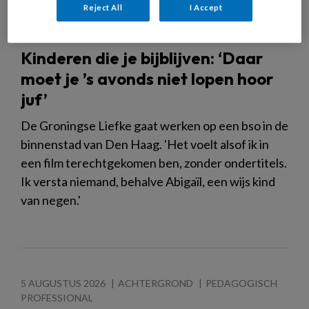
Reject All
I Accept
Kinderen die je bijblijven: ‘Daar
moet je ’s avonds niet lopen hoor
juf’
De Groningse Liefke gaat werken op een bso in de
binnenstad van Den Haag. 'Het voelt alsof ik in
een film terechtgekomen ben, zonder ondertitels.
Ik versta niemand, behalve Abigaïl, een wijs kind
van negen.'
5 AUGUSTUS 2026
ACHTERGROND
PEDAGOGISCH
PROFESSIONAL