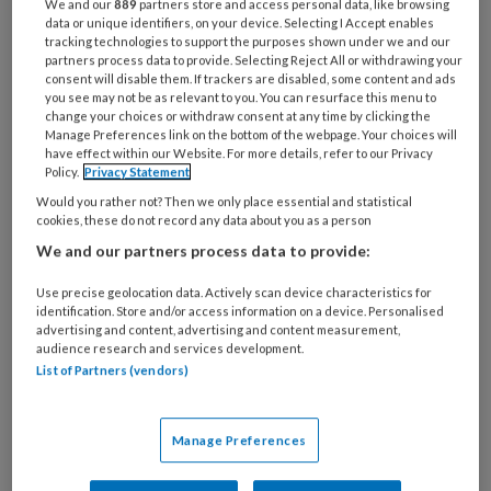
We and our
889
partners store and access personal data, like browsing
data or unique identifiers, on your device. Selecting I Accept enables
redenen. Op twee staan psychische klachten,
tracking technologies to support the purposes shown under we and our
overspannenheid en burn-out. Dit meldt het
partners process data to provide. Selecting Reject All or withdrawing your
consent will disable them. If trackers are disabled, some content and ads
Centraal Bureau voor de Statistiek (CBS).
you see may not be as relevant to you. You can resurface this menu to
change your choices or withdraw consent at any time by clicking the
Manage Preferences link on the bottom of the webpage. Your choices will
have effect within our Website. For more details, refer to our Privacy
Policy.
Privacy Statement
Would you rather not? Then we only place essential and statistical
6 AUGUSTUS 2026
ACHTERGROND
PEDAGOGISCH
cookies, these do not record any data about you as a person
PROFESSIONAL
We and our partners process data to provide:
Use precise geolocation data. Actively scan device characteristics for
identification. Store and/or access information on a device. Personalised
advertising and content, advertising and content measurement,
audience research and services development.
List of Partners (vendors)
Manage Preferences