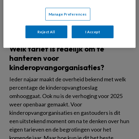
Manage Preferences
Reject All
I Accept
Welk tarief is redelijk om te
hanteren voor
kinderopvangorganisaties?
Ieder najaar maakt de overheid bekend met welk
percentage de kinderopvangtoeslag
omhooggaat. Ook nu is de verhoging voor 2025
weer openbaar gemaakt. Voor
kinderopvangorganisaties en gastouders is dit
een uitstekend moment om na te denken over hun
eigen tarieven en de begrotingen voor het
komende jaar. Maar hoe kun je dit het beste