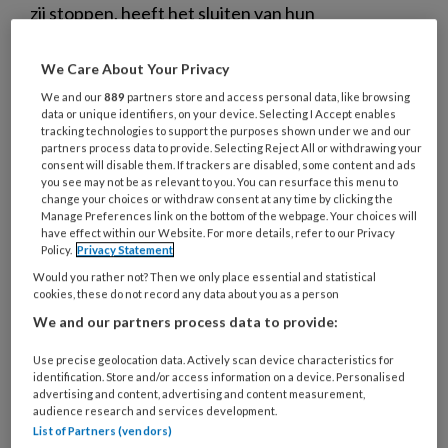
zij stoppen, heeft het sluiten van hun
opvanglocaties in plaatsen waar
gastouderopvang de enige vorm van
We Care About Your Privacy
kinderopvang is vaak grote gevolgen voor
We and our
889
partners store and access personal data, like browsing
data or unique identifiers, on your device. Selecting I Accept enables
kinderen en ouders. In deel 2 van een drieluik:
tracking technologies to support the purposes shown under we and our
gastouder Leonie Mulder. ‘Er zijn hier in het dorp
partners process data to provide. Selecting Reject All or withdrawing your
consent will disable them. If trackers are disabled, some content and ads
maar weinig plekken beschikbaar.’
you see may not be as relevant to you. You can resurface this menu to
change your choices or withdraw consent at any time by clicking the
Manage Preferences link on the bottom of the webpage. Your choices will
have effect within our Website. For more details, refer to our Privacy
Policy.
Privacy Statement
Would you rather not? Then we only place essential and statistical
5 SEPTEMBER 2024
NIEUWS
WET- EN REGELGEVING
cookies, these do not record any data about you as a person
We and our partners process data to provide:
Use precise geolocation data. Actively scan device characteristics for
identification. Store and/or access information on a device. Personalised
advertising and content, advertising and content measurement,
audience research and services development.
List of Partners (vendors)