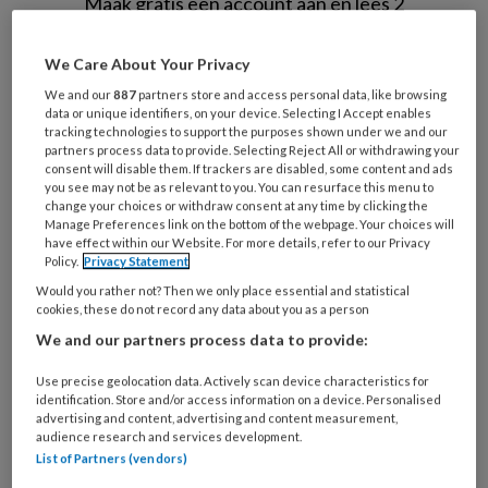
Maak gratis een account aan en lees 2
artikelen gratis per maand
We Care About Your Privacy
Al een account of abonnement?
Log dan in
We and our
887
partners store and access personal data, like browsing
data or unique identifiers, on your device. Selecting I Accept enables
tracking technologies to support the purposes shown under we and our
Wat
partners process data to provide. Selecting Reject All or withdrawing your
consent will disable them. If trackers are disabled, some content and ads
is
you see may not be as relevant to you. You can resurface this menu to
je
change your choices or withdraw consent at any time by clicking the
e-
Manage Preferences link on the bottom of the webpage. Your choices will
Kies
have effect within our Website. For more details, refer to our Privacy
mailadres?
je
Policy.
Privacy Statement
*
*
wachtwoord*
*
Would you rather not? Then we only place essential and statistical
cookies, these do not record any data about you as a person
Kies
We and our partners process data to provide:
je
functie
*
Use precise geolocation data. Actively scan device characteristics for
identification. Store and/or access information on a device. Personalised
Bij
advertising and content, advertising and content measurement,
welke
audience research and services development.
organisatie
List of Partners (vendors)
werk