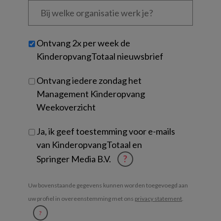
welke
organisatie
werk
Untitled
Ontvang 2x per week de
je?
KinderopvangTotaal nieuwsbrief
Ontvang iedere zondag het
Management Kinderopvang
Weekoverzicht
Ja, ik geef toestemming voor e-mails
van KinderopvangTotaal en
Springer Media B.V.
?
Uw bovenstaande gegevens kunnen worden toegevoegd aan
uw profiel in overeenstemming met ons
privacy statement
.
?