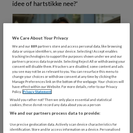
idee of hartstikke nee?'
We Care About Your Privacy
We and our
889
partners store and access personal data, like browsing
data or unique identifiers, on your device. Selecting I Accept enables
tracking technologies to support the purposes shown under we and our
partners process data to provide. Selecting Reject All or withdrawing your
consent will disable them. If trackers are disabled, some content and ads
you see may not be as relevant to you. You can resurface this menu to
change your choices or withdraw consent at any time by clicking the
Manage Preferences link on the bottom of the webpage. Your choices will
have effect within our Website. For more details, refer to our Privacy
Foto: Roderik Rotting
Policy.
Privacy Statement
‘We
Would you rather not? Then we only place essential and statistical
cookies, these do not record any data about you as a person
We and our partners process data to provide:
Use precise geolocation data. Actively scan device characteristics for
REGISTREREN
identification. Store and/or access information on a device. Personalised