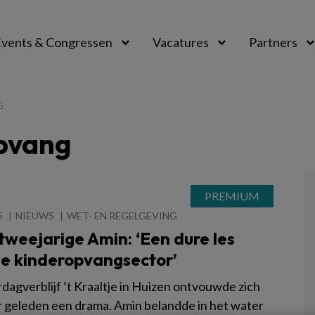
vents & Congressen
Vacatures
Partners
aal
G
opvang
5
NIEUWS
WET- EN REGELGEVING
weejarige Amin: ‘Een dure les
de kinderopvangsector’
rdagverblijf ’t Kraaltje in Huizen ontvouwde zich
r geleden een drama. Amin belandde in het water