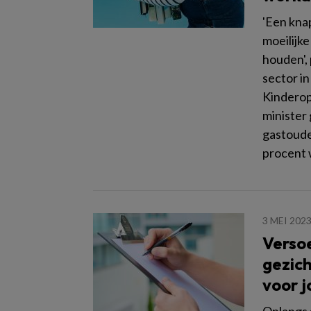
'Een kna
moeilijk
houden', 
sector i
Kinderop
minister 
gastouder
procent 
3 MEI 202
Versoe
gezich
voor j