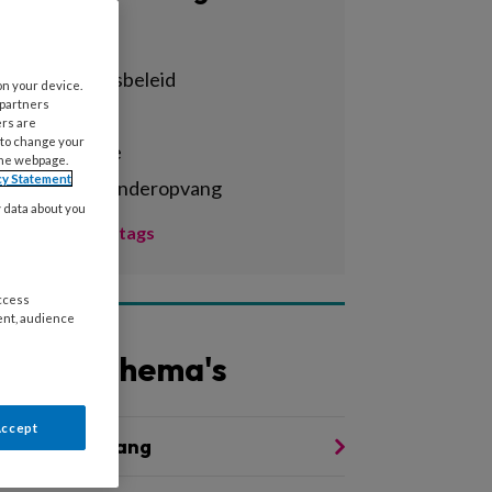
Alle tags
achterstandsbeleid
on your device.
 partners
activiteiten
ers are
 to change your
administratie
the webpage.
cy Statement
agrarische kinderopvang
y data about you
Toon meer tags
access
ent, audience
Andere thema's
Accept
waliteit Opvang