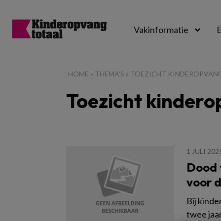
Vakinformatie
E
Kinderopvangtot
HOME
»
THEMA'S
»
TOEZICHT KINDEROPVAN
Toezicht kinder
1 JULI 202
Dood t
voor 
Bij kinde
twee jaa