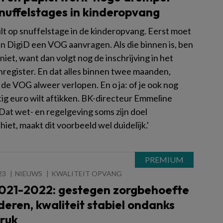
nuffelstages in kinderopvang
wilt op snuffelstage in de kinderopvang. Eerst moet
en DigiD een VOG aanvragen. Als die binnen is, ben
 niet, want dan volgt nog de inschrijving in het
register. En dat alles binnen twee maanden,
 de VOG alweer verlopen. En o ja: of je ook nog
tig euro wilt aftikken. BK-directeur Emmeline
'Dat wet- en regelgeving soms zijn doel
hiet, maakt dit voorbeeld wel duidelijk.'
23
NIEUWS
KWALITEIT OPVANG
021-2022: gestegen zorgbehoefte
nderen, kwaliteit stabiel ondanks
ruk