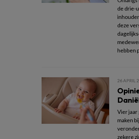
Onlangs 
de drie-
inhouden
deze ver
dagelijks
medewerk
hebben pe
26 APRIL 
Opini
Daniël
Vier jaa
maken bij
veronders
zekere z