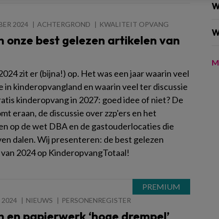
W
BER 2024
ACHTERGROND
KWALITEIT OPVANG
W
jn onze best gelezen artikelen van
M
2024 zit er (bijna!) op. Het was een jaar waarin veel
 in kinderopvangland en waarin veel ter discussie
ratis kinderopvang in 2027: goed idee of niet? De
omt eraan, de discussie over zzp'ers en het
n op de wet DBA en de gastouderlocaties die
jven dalen. Wij presenteren: de best gelezen
n van 2024 op KinderopvangTotaal!
 2024
NIEUWS
PERSONENREGISTER
n en papierwerk ‘hoge drempel’