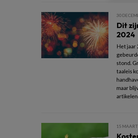
30 DECEM
Dit zi
2024
Het jaar 
gebeurde
stond. G
taaleis k
handhave
maar bli
artikele
15 MAART
Koste