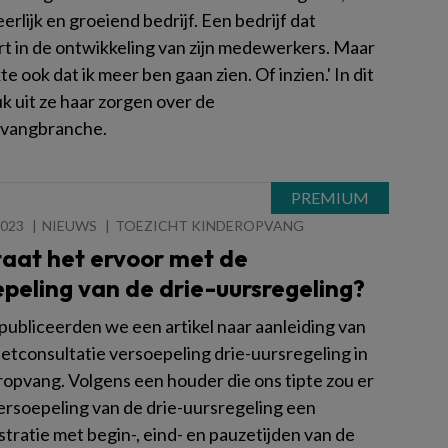
erlijk en groeiend bedrijf. Een bedrijf dat
rt in de ontwikkeling van zijn medewerkers. Maar
e ook dat ik meer ben gaan zien. Of inzien.' In dit
k uit ze haar zorgen over de
pvangbranche.
2023
NIEUWS
TOEZICHT KINDEROPVANG
taat het ervoor met de
peling van de drie-uursregeling?
publiceerden we een artikel naar aanleiding van
netconsultatie versoepeling drie-uursregeling in
ropvang. Volgens een houder die ons tipte zou er
ersoepeling van de drie-uursregeling een
tratie met begin-, eind- en pauzetijden van de