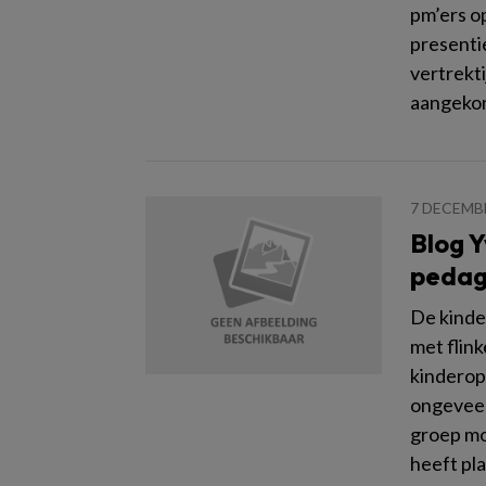
pm’ers o
presenti
vertrekti
aangekon
7 DECEMB
Blog Y
pedag
De kinde
met flin
kinderop
ongeveer
groep mo
heeft pl