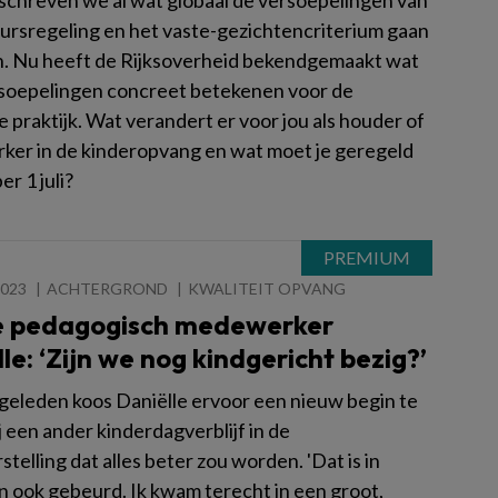
schreven we al wat globaal de versoepelingen van
uursregeling en het vaste-gezichtencriterium gaan
. Nu heeft de Rijksoverheid bekendgemaakt wat
soepelingen concreet betekenen voor de
e praktijk. Wat verandert er voor jou als houder of
er in de kinderopvang en wat moet je geregeld
r 1 juli?
2023
ACHTERGROND
KWALITEIT OPVANG
e pedagogisch medewerker
le: ‘Zijn we nog kindgericht bezig?’
r geleden koos Daniëlle ervoor een nieuw begin te
 een ander kinderdagverblijf in de
telling dat alles beter zou worden. 'Dat is in
in ook gebeurd. Ik kwam terecht in een groot,