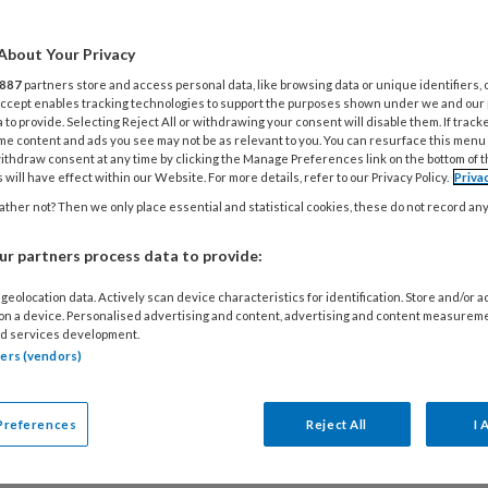
eed. Het Openbaar Ministerie eist een boete van
uro, waarvan 25.000 euro voorwaardelijk. Dit zou
About Your Privacy
ustitie een signaal moeten zijn naar de hele
887
partners store and access personal data, like browsing data or unique identifiers, 
vangsector. Is het dat ook?
 Accept enables tracking technologies to support the purposes shown under we and our
 to provide. Selecting Reject All or withdrawing your consent will disable them. If track
me content and ads you see may not be as relevant to you. You can resurface this menu
ithdraw consent at any time by clicking the Manage Preferences link on the bottom of 
 will have effect within our Website. For more details, refer to our Privacy Policy.
Priva
2025
ther not? Then we only place essential and statistical cookies, these do not record an
NIEUWS
WET- EN REGELGEVING
gratis kinderopvang: een
r partners process data to provide:
tisch plan of té ambitieus?
geolocation data. Actively scan device characteristics for identification. Store and/or 
erbaan is de nieuwe directeur Kinderopvang bij
 on a device. Personalised advertising and content, advertising and content measurem
d services development.
sterie van Sociale Zaken en Werkgelegenheid. In
tners (vendors)
staat hij voor een grote uitdaging. De overheid
ambitie om het nieuwe financieringsstelsel in
Preferences
Reject All
I 
e voeren. We vroegen Verbaan of dit realistisch is.
K