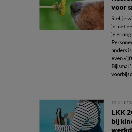
voor s
Stel, je 
je met e
je er nog
Personen
anders is
even vijf
Bijlsma: 
voorbijsc
12 JULI 20
LKK 2
bij ki
werkd