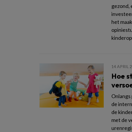
gezond, e
investee
het maakt
opiniestu
kindero
14 APRIL 
Hoe s
versoe
Onlangs 
de inter
de kinde
met de v
urenregis