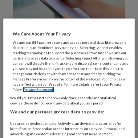
We Care About Your Privacy
We and our
889
partners store and access personal data, like browsing
Beeld: AdobeStock
data or unique identifiers, on your device. Selecting I Accept enables
tracking technologies to support the purposes shown under we and our
Het
partners process data to provide. Selecting Reject All or withdrawing your
consent will disable them. If trackers are disabled, some content and ads
you see may not be as relevant to you. You can resurface this menu to
change your choices or withdraw consent at any time by clicking the
Manage Preferences link on the bottom of the webpage. Your choices will
REGISTREREN
have effect within our Website. For more details, refer to our Privacy
Policy.
Privacy Statement
Would you rather not? Then we only place essential and statistical
Wil je dit artikel lezen?
cookies, these do not record any data about you as a person
We and our partners process data to provide:
Maak gratis een account aan en lees 2
artikelen gratis per maand
Use precise geolocation data. Actively scan device characteristics for
identification. Store and/or access information on a device. Personalised
advertising and content, advertising and content measurement,
Al een account of abonnement?
Log dan in