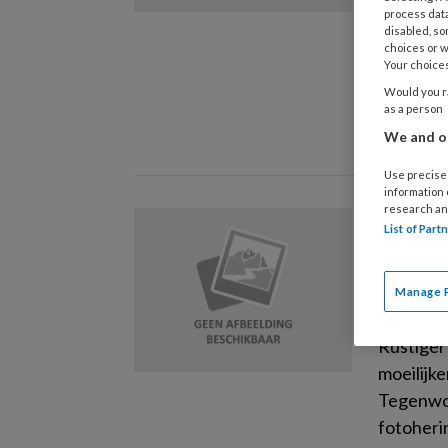
verruimd
process data
disabled, so
meer re
choices or w
en coron
Your choices
beeld va
Would you ra
as a person
ervaren 
We and ou
Use precise 
information
research an
18 FEBRUA
List of Par
Blog E
feest
Manage 
Vroeger 
Rustiger 
moeilijk
Tegenwoo
fotoheri