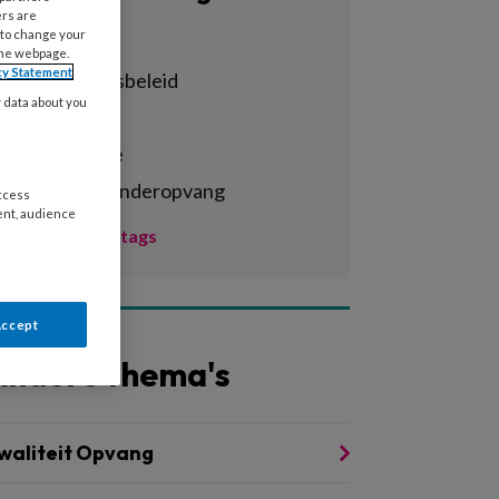
ers are
 to change your
Alle tags
the webpage.
cy Statement
achterstandsbeleid
y data about you
activiteiten
administratie
agrarische kinderopvang
access
ent, audience
Toon meer tags
Accept
Andere thema's
waliteit Opvang