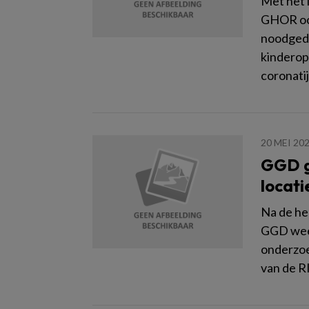
Met het 
GHOR ook
noodged
kinderopv
coronati
20 MEI 20
GGD g
locat
Na de he
GGD weer
onderzoe
van de R