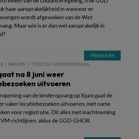
intrekken van de coulanceregeling, trok GGD
 haar aansprakelijkheid in wanneer er
wongen wordt afgeweken van de Wet
ang. Maar wie is er dan wel aansprakelijk in
jd?
20
NIEUWS
TOEZICHT KINDEROPVANG
aat na 8 juni weer
iebezoeken uitvoeren
ropening van de kinderopvang op 8 juni gaat de
 vaker locatiebezoeken uitvoeren, met name
ken voor registratie. Dit alles met inachtneming
IVM-richtlijnen, aldus de GGD-GHOR.