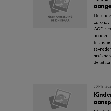
aangep
De kinde
coronavi
GGD's en
houden en
Brancheo
tevreden
bruikbar
de uitzon
20 MEI 20
Kinder
aanspr