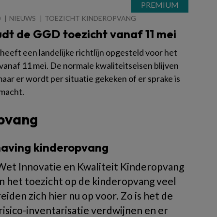
0
NIEUWS
TOEZICHT KINDEROPVANG
udt de GGD toezicht vanaf 11 mei
eeft een landelijke richtlijn opgesteld voor het
vanaf 11 mei. De normale kwaliteitseisen blijven
aar er wordt per situatie gekeken of er sprake is
rmacht.
opvang
dhaving kinderopvang
 Wet Innovatie en Kwaliteit Kinderopvang
an het toezicht op de kinderopvang veel
den zich hier nu op voor. Zo is het de
 risico-inventarisatie verdwijnen en er