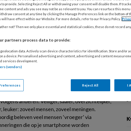
e inzetbaarheid van BIO's, toezichthouders die
 to provide. Selecting Reject All or withdrawing your consent will disable them. If track
me content and ads you see may not be as relevant to you. You can resurface this menu
kening houden met verzachtende omstandigheden
ithdraw consent at any time by clicking the Manage Preferences link on the bottom of 
amaatregelen. De resultaten geven een goed
 will have effect within our Website. For more details, refer to our Privacy Policy.
Priva
n hoe organisaties deze maatregelen gebruiken of
ther not? Then we only place essential and statistical cookies, these do not record an
hebben.
r partners process data to provide:
geolocation data. Actively scan device characteristics for identification. Store and/or 
 on a device. Personalised advertising and content, advertising and content measurem
d services development.
RI 2022
BLOG
tners (vendors)
valien Rengers – Niet iedere dag
Preferences
Reject All
I 
was alles anders. Beter zeggen sommige mensen.
volgens anderen. Veiliger, saaier, overzichtelijker,
er, leuker: zoveel mensen, zoveel meningen.
rdig beleven veel mensen ‘vroeger’ via
K
nneringen die op je smartphone worden