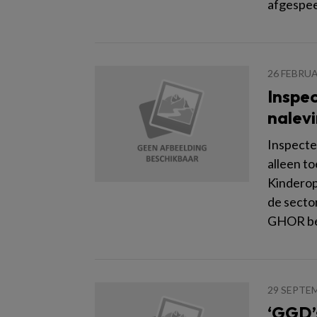
afgespee
26 FEBRUA
Inspe
nalev
Inspecte
alleen to
Kinderop
de secto
GHOR be
29 SEPTE
‘GGD’s