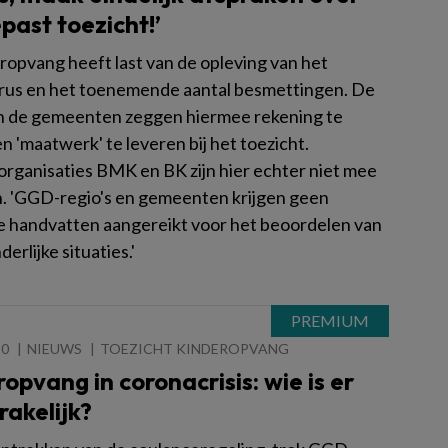
ast toezicht!’
ropvang heeft last van de opleving van het
rus en het toenemende aantal besmettingen. De
 de gemeenten zeggen hiermee rekening te
 'maatwerk' te leveren bij het toezicht.
rganisaties BMK en BK zijn hier echter niet mee
. 'GGD-regio's en gemeenten krijgen geen
e handvatten aangereikt voor het beoordelen van
derlijke situaties.'
20
NIEUWS
TOEZICHT KINDEROPVANG
opvang in coronacrisis: wie is er
akelijk?