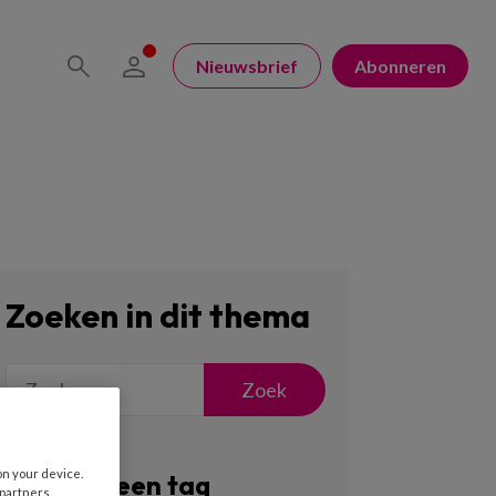
Nieuwsbrief
Abonneren
Zoeken in dit thema
Zoek
on your device.
Filter op een tag
 partners