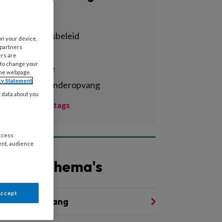
Alle tags
achterstandsbeleid
on your device.
 partners
activiteiten
ers are
 to change your
administratie
the webpage.
cy Statement
agrarische kinderopvang
y data about you
Toon meer tags
access
ent, audience
Andere thema's
Accept
waliteit Opvang