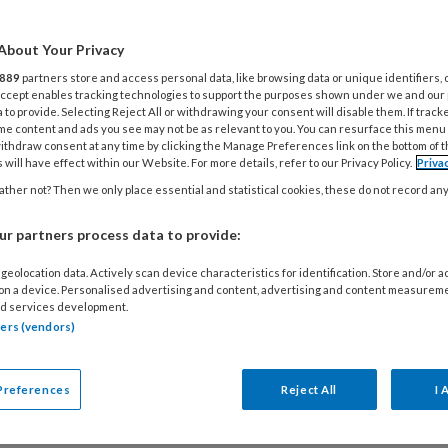
g of armband kunt dragen? Ook gelakte nagels en
ls zijn niet ideaal. Deze en andere voorschriften
About Your Privacy
rdeel van de hygiënerichtlijn voor de
889
partners store and access personal data, like browsing data or unique identifiers, 
ang. Wat staat er precies in die richtlijn? Waarom
 Accept enables tracking technologies to support the purposes shown under we and our
 to provide. Selecting Reject All or withdrawing your consent will disable them. If track
 eigenlijk, en wat zijn de belangrijkste punten? Tijd
me content and ads you see may not be as relevant to you. You can resurface this menu
ithdraw consent at any time by clicking the Manage Preferences link on the bottom of 
ns helder op een rijtje te zetten.
 will have effect within our Website. For more details, refer to our Privacy Policy.
Priva
ther not? Then we only place essential and statistical cookies, these do not record an
r partners process data to provide:
BER 2021
NIEUWS
TOEZICHT KINDEROPVANG
houders: plan van aanpak werkdruk
geolocation data. Actively scan device characteristics for identification. Store and/or 
 on a device. Personalised advertising and content, advertising and content measurem
rsoneelstekort
d services development.
tners (vendors)
je als houder op een verantwoorde wijze handelen
ende situaties als gevolg van personeelskrapte? En
Preferences
Reject All
I 
uniceer je daarover met ouders, medewerkers
K
oezicht? Bekijk de handreiking en het format van