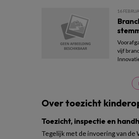
16 FEBRUA
Branc
stem
Voorafga
vijf bra
Innovati
Over toezicht kinder
Toezicht, inspectie en han
Tegelijk met de invoering van de