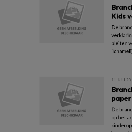
Branch
Kids v
De bran
verklari
pleiten v
lichamel
11 JULI 20
Branch
paper
De bran
op het ar
kinderop