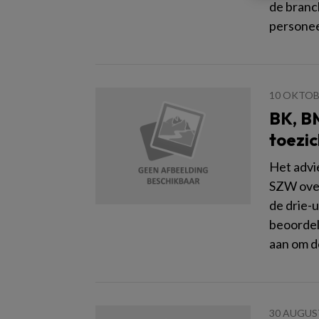
de branc
personee
10 OKTOB
BK, BM
toezi
Het advi
SZW over
de drie-u
beoordel
aan om d
30 AUGUS