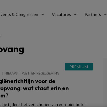
vents & Congressen
Vacatures
Partners
aal
G
opvang
5
NIEUWS
WET- EN REGELGEVING
iënerichtlijn voor de
opvang: wat staat erin en
om?
at je tijdens het verschonen van een luier beter