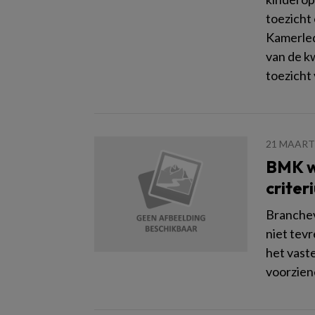
toezicht
Kamerled
van de kw
toezicht
21 MAART
BMK wi
criter
Branchev
niet tev
het vast
voorzie