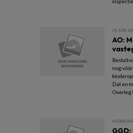
inspectie
24 JUNI 2
AO: Me
vaste
Besluitv
nog vóór
kinderop
Dat en m
Overleg 
4 FEBRUAR
GGD: ‘