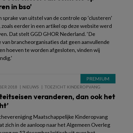
ren in bso’
n sprake van uitstel van de controle op ‘clusteren’
, zoals eerder in een artikel op deze website werd
en. Dat stelt GGD GHOR Nederland. ‘De
e van brancheorganisaties dat geen aanvullende
en hoeven te worden afgesloten, vinden wij
ndig.’
BER 2018
NIEUWS
TOEZICHT KINDEROPVANG
teitseisen veranderen, dan ook het
ht’
hevereniging Maatschappelijke Kinderopvang
at zich in de aanloop naar het Algemeen Overleg
vang op 13 december kritisch uit over het