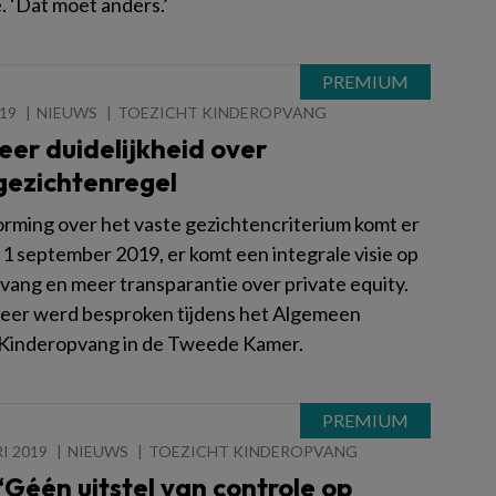
. ‘Dat moet anders.’
019
NIEUWS
TOEZICHT KINDEROPVANG
er duidelijkheid over
gezichtenregel
orming over het vaste gezichtencriterium komt er
 1 september 2019, er komt een integrale visie op
vang en meer transparantie over private equity.
eer werd besproken tijdens het Algemeen
Kinderopvang in de Tweede Kamer.
I 2019
NIEUWS
TOEZICHT KINDEROPVANG
Géén uitstel van controle op