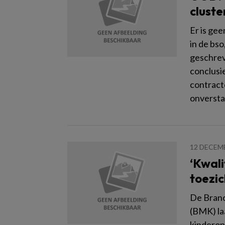
cluste
Er is gee
in de bso
geschrev
conclusi
contract
onversta
12 DECEM
‘Kwali
toezic
De Branc
(BMK) la
kinderop