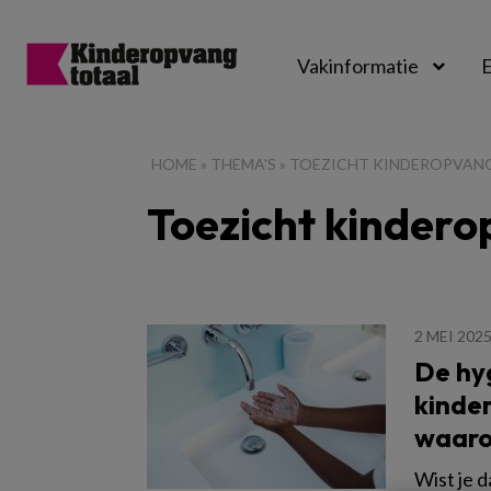
Vakinformatie
E
Kinderopvangtot
HOME
»
THEMA'S
»
TOEZICHT KINDEROPVAN
Toezicht kinder
2 MEI 202
De hyg
kinder
waar
Wist je d