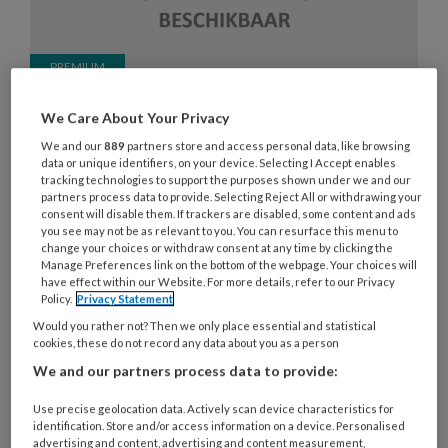
Ter inspiratie: hoe Hestia
We Care About Your Privacy
Kinderopvang Oekraïense
We and our
889
partners store and access personal data, like browsing
kinderen begeleidt
data or unique identifiers, on your device. Selecting I Accept enables
tracking technologies to support the purposes shown under we and our
partners process data to provide. Selecting Reject All or withdrawing your
De oorlog in Oekraïne blijft voortduren en het is
consent will disable them. If trackers are disabled, some content and ads
van groot belang om kinderen die gevlucht zijn uit
you see may not be as relevant to you. You can resurface this menu to
change your choices or withdraw consent at any time by clicking the
het land hier in Nederland goede opvang te
Manage Preferences link on the bottom of the webpage. Your choices will
bieden. Hestia Kinderopvang doet dit met grote
have effect within our Website. For more details, refer to our Privacy
Policy.
Privacy Statement
zorg en heeft inmiddels haar weg daarin
Would you rather not? Then we only place essential and statistical
gevonden. De Branchevereniging
cookies, these do not record any data about you as a person
Maatschappelijke Kinderopvang nam een kijkje
We and our partners process data to provide:
ter inspiratie.
Use precise geolocation data. Actively scan device characteristics for
identification. Store and/or access information on a device. Personalised
advertising and content, advertising and content measurement,