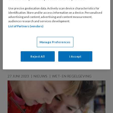
Blog Job van Velsen: Een plek voor
ieder kind
Use precise geolocation data. Actively scan device characteristics for
identification. Store and/or access information on a device. Personalised
advertising and content, advertising and content measurement,
Wat voor een samenleving heeft de school, het
audience research and services development.
instituut waar opvoeden en onderwijs
List of Partners (vendors)
plaatsvinden, eigenlijk nodig? 'Alles wat je bereikt
in een IKC, een mini-samenleving, zal doorwerken
Manage Preferences
in samenlevingen waar kinderen aan deelnemen.'
Reject All
I Accept
27 JUNI 2023
NIEUWS
WET- EN REGELGEVING