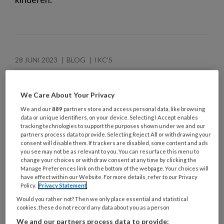
28 JUNI 2023
BLOG
IKC'S
We Care About Your Privacy
We and our
889
partners store and access personal data, like browsing
data or unique identifiers, on your device. Selecting I Accept enables
tracking technologies to support the purposes shown under we and our
partners process data to provide. Selecting Reject All or withdrawing your
consent will disable them. If trackers are disabled, some content and ads
you see may not be as relevant to you. You can resurface this menu to
change your choices or withdraw consent at any time by clicking the
Manage Preferences link on the bottom of the webpage. Your choices will
have effect within our Website. For more details, refer to our Privacy
Policy.
Privacy Statement
Would you rather not? Then we only place essential and statistical
cookies, these do not record any data about you as a person
We and our partners process data to provide: