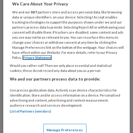
We Care About Your Privacy
basisonderwijs, die de stap willen zetten naar
We and our
887
partners store and access personal data, like browsing
samenwerking. Wat zijn de mogelijkheden? En
data or unique identifiers, on your device. Selecting I Accept enables
vooral ook: waar loop je tegenaan bij de vorming
tracking technologies to support the purposes shown under we and our
partners process data to provide. Selecting Reject All or withdrawing your
van ikc's en hoe tackel je die hindernissen?
consent will disable them. If trackers are disabled, some content and ads
you see may not be as relevant to you. You can resurface this menu to
change your choices or withdraw consent at any time by clicking the
Manage Preferences link on the bottom of the webpage. Your choices will
have effect within our Website. For more details, refer to our Privacy
Policy.
Privacy Statement
Would you rather not? Then we only place essential and statistical
2 JUNI 2026
KINDEROPVANGTOTAAL MANAGEMENT
cookies, these do not record any data about you as a person
SAMENWERKEN
We and our partners process data to provide:
Use precise geolocation data. Actively scan device characteristics for
identification. Store and/or access information on a device. Personalised
advertising and content, advertising and content measurement,
audience research and services development.
List of Partners (vendors)
Manage Preferences