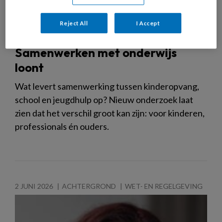
Reject All
I Accept
Samenwerken met onderwijs
loont
Wat levert samenwerking tussen kinderopvang,
school en jeugdhulp op? Nieuw onderzoek laat
zien dat het verschil groot kan zijn: voor kinderen,
professionals én ouders.
2 JUNI 2026
ACHTERGROND
WET- EN REGELGEVING