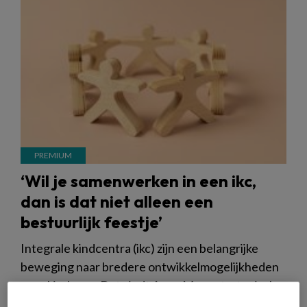
‘Wil je samenwerken in een ikc,
dan is dat niet alleen een
bestuurlijk feestje’
Integrale kindcentra (ikc) zijn een belangrijke
beweging naar bredere ontwikkelmogelijkheden
voor kinderen. Dat vindt Anna Mars, strategisch
en juridisch adviseur voor kinderopvang en