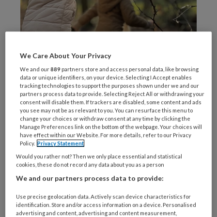
We Care About Your Privacy
We and our
889
partners store and access personal data, like browsing
data or unique identifiers, on your device. Selecting I Accept enables
tracking technologies to support the purposes shown under we and our
partners process data to provide. Selecting Reject All or withdrawing your
consent will disable them. If trackers are disabled, some content and ads
Foto: ©SvA
you see may not be as relevant to you. You can resurface this menu to
change your choices or withdraw consent at any time by clicking the
Wat
Manage Preferences link on the bottom of the webpage. Your choices will
have effect within our Website. For more details, refer to our Privacy
Policy.
Privacy Statement
Would you rather not? Then we only place essential and statistical
REGISTREREN
cookies, these do not record any data about you as a person
We and our partners process data to provide:
Wil je dit artikel lezen?
Use precise geolocation data. Actively scan device characteristics for
identification. Store and/or access information on a device. Personalised
Maak gratis een account aan en lees 2
advertising and content, advertising and content measurement,