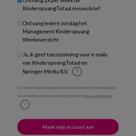
je?
KinderopvangTotaal nieuwsbrief
Ontvang iedere zondag het
Management Kinderopvang
Weekoverzicht
Ja, ik geef toestemming voor e-mails
van KinderopvangTotaal en
Springer Media B.V.
?
Uw bovenstaande gegevens kunnen worden toegevoegd aan
uw profiel in overeenstemming met ons
privacy statement
.
?