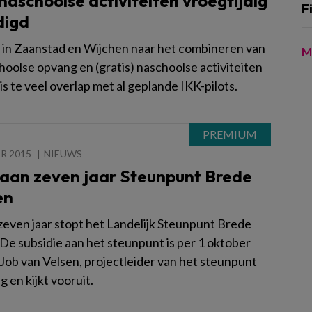
 naschoolse activiteiten vroegtijdig
F
digd
s in Zaanstad en Wijchen naar het combineren van
M
hoolse opvang en (gratis) naschoolse activiteiten
 is te veel overlap met al geplande IKK-pilots.
R 2015
NIEUWS
 aan zeven jaar Steunpunt Brede
en
 zeven jaar stopt het Landelijk Steunpunt Brede
 De subsidie aan het steunpunt is per 1 oktober
 Job van Velsen, projectleider van het steunpunt
ug en kijkt vooruit.