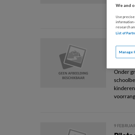
meer maa
We and ou
spraken 
Use precise 
information
research an
List of Par
11 APRIL 
Voorr
Manage 
voorl
Onder g
schoolbe
kinderen
voorrang 
9 FEBRUAR