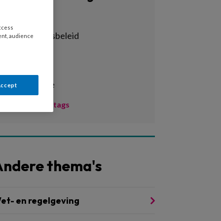
Alle tags
access
achterstandsbeleid
ent, audience
activiteiten
adhd
administratie
Accept
Toon meer tags
Andere thema's
et- en regelgeving