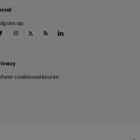
ocial
lg ons op:
rivacy
eheer cookievoorkeuren