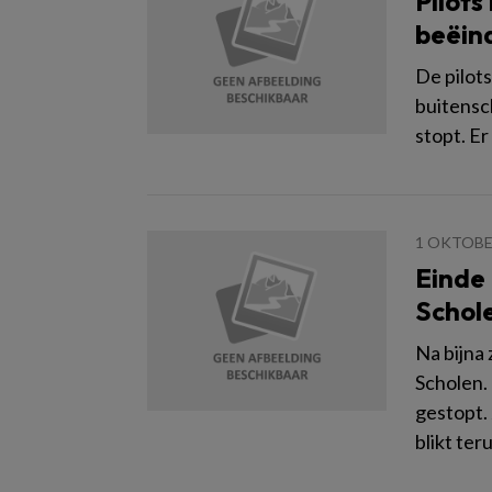
Pilots
beëin
De pilot
buitensc
stopt. Er
1 OKTOBE
Einde
Schol
Na bijna
Scholen.
gestopt.
blikt ter