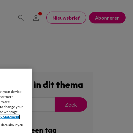
Nieuwsbrief
Abonneren
Zoeken in dit thema
on your device.
 partners
ers are
Zoek
 to change your
the webpage.
cy Statement
y data about you
Filter op een tag