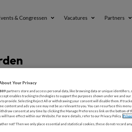
vents & Congressen
Vacatures
Partners
aal
rden
About Your Privacy
ER 2019
NIEUWS
ONTWIKKELING VAN KINDEREN
889
partners store and access personal data, like browsing data or unique identifiers, 
 Accept enables tracking technologies to support the purposes shown under we and our
illen als kinderopvang náást het
 to provide. Selecting Reject All or withdrawing your consent will disable them. If track
me content and ads you see may not be as relevant to you. You can resurface this menu
wijs gaan staan’
ithdraw consent at any time by clicking the Manage Preferences link on the bottom of 
 will have effect within our Website. For more details, refer to our Privacy Policy.
Priva
artijen pleiten collectief voor erkenning van de
ther not? Then we only place essential and statistical cookies, these do not record an
e van kinderopvang, die onder druk staat én veel