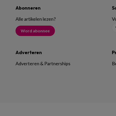
Abonneren
S
Alle artikelen lezen
?
Vo
Word abonnee
Adverteren
P
Adverteren & Partnerships
B