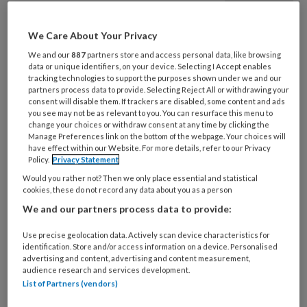
Het is een razend drukke dag. Je leidinggevende is
We Care About Your Privacy
ziek, je probeert drie huilende peuters tegelijk te
We and our
887
partners store and access personal data, like browsing
troosten en dan gaat de deurbel. De GGD staat op
data or unique identifiers, on your device. Selecting I Accept enables
tracking technologies to support the purposes shown under we and our
de stoep. Je schiet helemaal in de stress. Van de
partners process data to provide. Selecting Reject All or withdrawing your
zenuwen lijk je alles verkeerd te doen en te zeggen.
consent will disable them. If trackers are disabled, some content and ads
you see may not be as relevant to you. You can resurface this menu to
Een onaangekondigd bezoek van de GGD-
change your choices or withdraw consent at any time by clicking the
toezichthouder kan behoorlijke stress veroorzaken.
Manage Preferences link on the bottom of the webpage. Your choices will
have effect within our Website. For more details, refer to our Privacy
Heel menselijk en begrijpelijk, maar gelukkig
Policy.
Privacy Statement
onnodig. Tips om je beter voor te bereiden op een
Would you rather not? Then we only place essential and statistical
GGD-inspectie.
cookies, these do not record any data about you as a person
We and our partners process data to provide:
8 Tips: om te
Use precise geolocation data. Actively scan device characteristics for
identification. Store and/or access information on a device. Personalised
advertising and content, advertising and content measurement,
professionaliseren
audience research and services development.
List of Partners (vendors)
In 2018 moet de wet Innovatie Kwaliteit