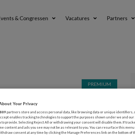
vents & Congressen
Vacatures
Partners
aal
025
ACHTERGROND
GEZONDHEID
s onhandelbaar na een infectie
About Your Privacy
889
partners store and access personal data, like browsing data or unique identifiers, 
boosheid, angst, tics of een achteruitgang in
 Accept enables tracking technologies to support the purposes shown under we and our
: wist je een plotselinge gedragsverandering bij
 to provide. Selecting Reject All or withdrawing your consent will disable them. If track
me content and ads you see may not be as relevant to you. You can resurface this menu
 kan komen door infecties, zoals keelontsteking of
ithdraw consent at any time by clicking the Manage Preferences link on the bottom of 