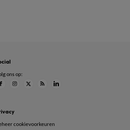
ocial
lg ons op:
rivacy
eheer cookievoorkeuren