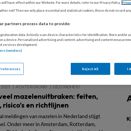
oms valt het immuunsysteem na een infectie
 will have effect within our Website. For more details, refer to our Privacy Policy.
Priva
het brein aan. Het kan goed zijn dat er op jouw
ther not? Then we only place essential and statistical cookies, these do not record an
ok een kind met deze aandoening is, zonder dat
r partners process data to provide:
et weet: volgens internationale schattingen treft
 1 op de 200 kinderen. Moeder en pedagoge
geolocation data. Actively scan device characteristics for identification. Store and/or 
 on a device. Personalised advertising and content, advertising and content measurem
 Hamaidouch zag haar eigen zoontje Isaiah
d services development.
h veranderen. Tot een jaar geleden bleef de reden
tners (vendors)
 één groot mysterie.
Preferences
Reject All
I 
 2025
ACHTERGROND
GEZONDHEID
eel mazelenuitbraken: feiten,
, risico’s en richtlijnen
al meldingen van mazelen in Nederland stijgt
K
nel. Onder meer in Amsterdam, Rotterdam,