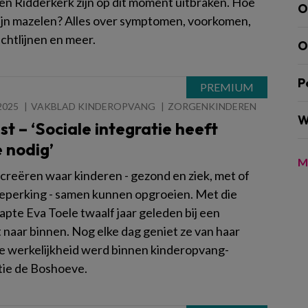
en Ridderkerk zijn op dit moment uitbraken. Hoe
O
zijn mazelen? Alles over symptomen, voorkomen,
richtlijnen en meer.
O
P
2025
VAKBLAD KINDEROPVANG
ZORGENKINDEREN
W
t – ‘Sociale integratie heeft
 nodig’
M
 creëren waar kinderen - gezond en ziek, met of
eperking - samen kunnen opgroeien. Met die
apte Eva Toele twaalf jaar geleden bij een
 naar binnen. Nog elke dag geniet ze van haar
e werkelijkheid werd binnen kinderopvang-
tie de Boshoeve.