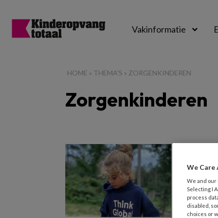
Vakinformatie
E
Kinderopvangtot
HOME
»
THEMA'S
»
ZORGENKINDEREN
Zorgenkinderen
30 JUNI 2
Ineen
We Care 
We and our
Extreme 
Selecting I
motoriek
process data
disabled, so
kinderen
choices or w