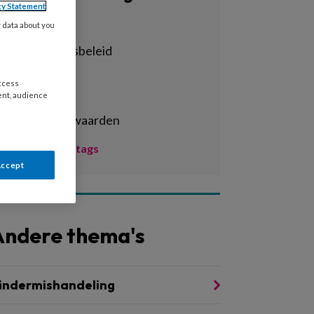
cy Statement
Alle tags
y data about you
achterstandsbeleid
activiteiten
access
adhd
ent, audience
arbeidsvoorwaarden
Toon meer tags
Accept
Andere thema's
indermishandeling