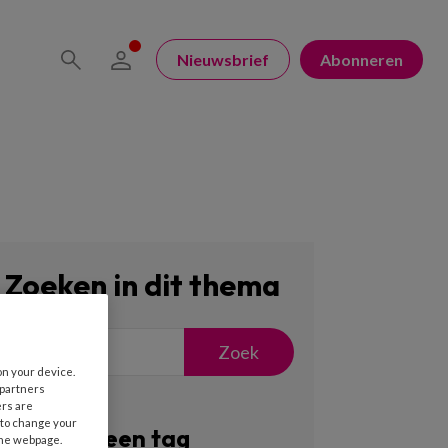
Nieuwsbrief
Abonneren
Zoeken in dit thema
Zoek
on your device.
 partners
ers are
 to change your
Filter op een tag
the webpage.