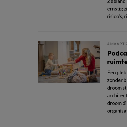
Zeeland 
ernstig 
risico's, 
4 MAART 
Podcas
ruimte
Een plek
zonder b
droom st
architect
droom di
organisa