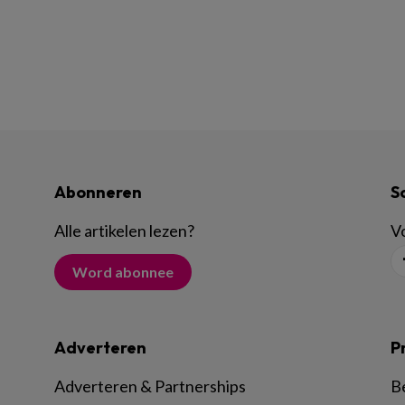
Abonneren
S
Alle artikelen lezen
?
Vo
Word abonnee
Adverteren
P
Adverteren & Partnerships
B