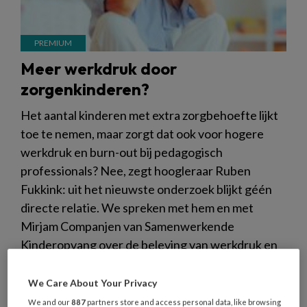
Meer werkdruk door
zorgenkinderen?
Het aantal kinderen met extra zorgbehoefte lijkt
toe te nemen, maar zorgt dat ook voor hogere
werkdruk en burn-out bij pedagogisch
professionals? Nee, zegt hoogleraar Ruben
Fukkink: uit het nieuwste onderzoek blijkt géén
directe relatie. We spreken met hem en met
Mirjam Companjen van Samenwerkende
Kinderopvang over de beleving van werkdruk en
de aanpak ervan.
We Care About Your Privacy
We and our
887
partners store and access personal data, like browsing