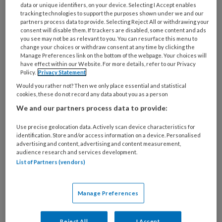
data or unique identifiers, on your device. Selecting I Accept enables
tracking technologies to support the purposes shown under we and our
partners process data to provide. Selecting Reject All or withdrawing your
21 MEI 2025
ACHTERGROND
ZORGENKINDEREN
consent will disable them. If trackers are disabled, some content and ads
you see may not be as relevant to you. You can resurface this menu to
change your choices or withdraw consent at any time by clicking the
Manage Preferences link on the bottom of the webpage. Your choices will
have effect within our Website. For more details, refer to our Privacy
Policy.
Privacy Statement
Would you rather not? Then we only place essential and statistical
cookies, these do not record any data about you as a person
We and our partners process data to provide:
Use precise geolocation data. Actively scan device characteristics for
identification. Store and/or access information on a device. Personalised
advertising and content, advertising and content measurement,
audience research and services development.
List of Partners (vendors)
Meer werkdruk door
zorgenkinderen? ‘We zien geen
Manage Preferences
directe relatie’
Reject All
I Accept