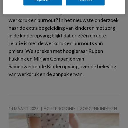
Het aantal kinderen met extra zorgbehoefte lijkt
toe te nemen, maar zorgt dat ook voor hogere
werkdruk en burnout? In het nieuwste onderzoek
naar de extra begeleiding van kinderen met zorg
in de kinderopvang blijkt dat er géén directe
relatie is met de werkdruk en burnouts van
pm’ers. We spreken met hoogleraar Ruben
Fukkink en Mirjam Companjen van
Samenwerkende Kinderopvang over de beleving
van werkdruk en de aanpak ervan.
14 MAART 2025
ACHTERGROND
ZORGENKINDEREN