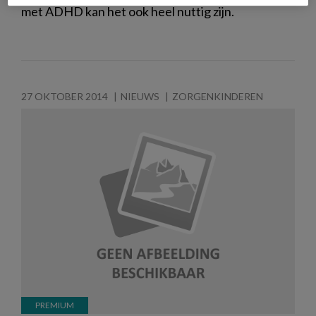
met ADHD kan het ook heel nuttig zijn.
27 OKTOBER 2014
NIEUWS
ZORGENKINDEREN