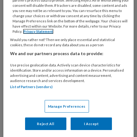
partners process data to provide. Selecting Reject All or withdrawing your
consent will disable them. If trackers are disabled, some content and ads
you see may not be as relevant to you. You can resurface this menu to
change your choices or withdraw consent at any time by clicking the
15 APRIL 2016
NIEUWS
ZORGENKINDEREN
Manage Preferences link on the bottom of the webpage. Your choices will
have effect within our Website. For more details, refer to our Privacy
Policy.
Privacy Statement
Would you rather not? Then we only place essential and statistical
cookies, these do not record any data about you as a person
We and our partners process data to provide:
Use precise geolocation data. Actively scan device characteristics for
identification. Store and/or access information on a device. Personalised
advertising and content, advertising and content measurement,
audience research and services development.
List of Partners (vendors)
Manage Preferences
Serious games helpen bij ADHD
Reject All
I Accept
Games spelen is leuk om te doen, maar kinderen