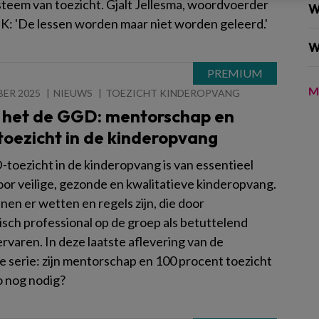
ysteem van toezicht. Gjalt Jellesma, woordvoerder
W
K: 'De lessen worden maar niet worden geleerd.'
W
M
BER 2025
NIEUWS
TOEZICHT KINDEROPVANG
 het de GGD: mentorschap en
toezicht in de kinderopvang
toezicht in de kinderopvang is van essentieel
oor veilige, gezonde en kwalitatieve kinderopvang.
en er wetten en regels zijn, die door
sch professional op de groep als betuttelend
rvaren. In deze laatste aflevering van de
ge serie: zijn mentorschap en 100 procent toezicht
o nog nodig?