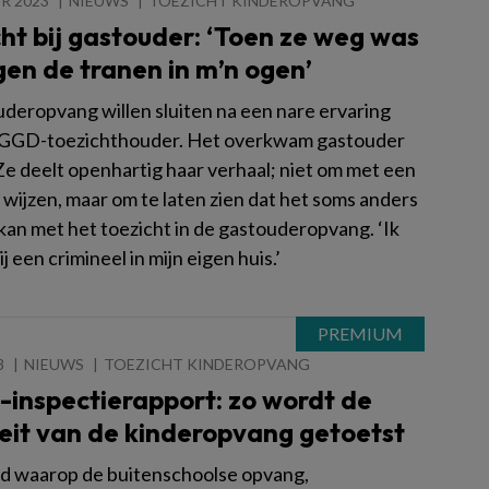
R 2023
NIEUWS
TOEZICHT KINDEROPVANG
ht bij gastouder: ‘Toen ze weg was
en de tranen in m’n ogen’
uderopvang willen sluiten na een nare ervaring
 GGD-toezichthouder. Het overkwam gastouder
Ze deelt openhartig haar verhaal; niet om met een
 wijzen, maar om te laten zien dat het soms anders
kan met het toezicht in de gastouderopvang. ‘Ik
j een crimineel in mijn eigen huis.’
3
NIEUWS
TOEZICHT KINDEROPVANG
-inspectierapport: zo wordt de
eit van de kinderopvang getoetst
 waarop de buitenschoolse opvang,