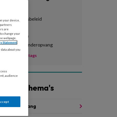
Alle tags
achterstandsbeleid
on your device.
 partners
activiteiten
ers are
 to change your
administratie
the webpage.
cy Statement
agrarische kinderopvang
y data about you
Toon meer tags
access
ent, audience
Andere thema's
Accept
waliteit Opvang