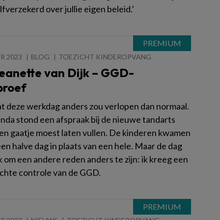
lfverzekerd over jullie eigen beleid.’
R 2023
BLOG
TOEZICHT KINDEROPVANG
Jeanette van Dijk – GGD-
proef
dat deze werkdag anders zou verlopen dan normaal.
enda stond een afspraak bij de nieuwe tandarts
een gaatje moest laten vullen. De kinderen kwamen
en halve dag in plaats van een hele. Maar de dag
k om een andere reden anders te zijn: ik kreeg een
hte controle van de GGD.