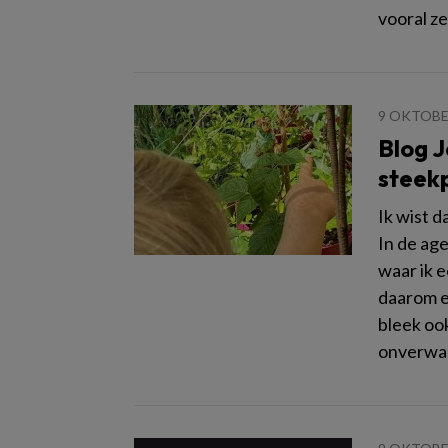
vooral ze
9 OKTOBE
Blog 
steek
Ik wist 
In de ag
waar ik 
daarom e
bleek oo
onverwac