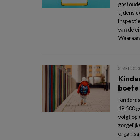
gastoude
tijdens e
inspecti
van de e
Waaraan 
3 MEI 202
Kinder
boete 
Kinderda
19.500 g
volgt op
zorgelij
organisat