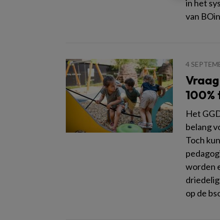
in het s
van BOin
4 SEPTEM
Vraag
100% 
Het GGD-
belang v
Toch kunn
pedagogi
worden e
driedeli
op de bs