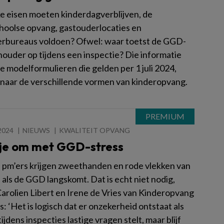
e eisen moeten kinderdagverblijven, de
hoolse opvang, gastouderlocaties en
rbureaus voldoen? Ofwel: waar toetst de GGD-
houder op tijdens een inspectie? Die informatie
de modelformulieren die gelden per 1 juli 2024,
 naar de verschillende vormen van kinderopvang.
2024
NIEUWS
KWALITEIT OPVANG
 je om met GGD-stress
pm’ers krijgen zweethanden en rode vlekken van
 als de GGD langskomt. Dat is echt niet nodig,
arolien Libert en Irene de Vries van Kinderopvang
s: ‘Het is logisch dat er onzekerheid ontstaat als
jdens inspecties lastige vragen stelt, maar blijf