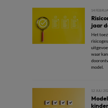
14 FEBRUA
Risico
jaar 
Het toezi
risicoge
uitgevoe
waar kan
doorontw
model.
12 JULI 20
Modelf
kinde