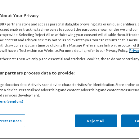
t uit het jaarlijkse rapport. Ook het aantal dossiers
iek geweld steeg: van 200 naar 246. Een belangrijk
About Your Privacy
is dat psychisch geweld niet aangifteplichtig is.
887
partners store and access personal data, like browsing data or unique identifiers, 
re woorden: een kind dat emotioneel mishandeld
 Accept enables tracking technologies to support the purposes shown under we and our
 to provide. Selecting Reject All or withdrawing your consent will disable them. If track
an weinig verwachten.
me content and ads you see may not be as relevant to you. You can resurface this menu
ithdraw consent at any time by clicking the Manage Preferences link on the bottom of 
 will have effect within our Website. For more details, refer to our Privacy Policy.
Priva
ther not? Then we only place essential and statistical cookies, these do not record an
026
NIEUWS
TOEZICHT KINDEROPVANG
r partners process data to provide:
in het systeem: mishandeling in
deropvang blijft onder de radar
geolocation data. Actively scan device characteristics for identification. Store and/or 
 on a device. Personalised advertising and content, advertising and content measurem
d services development.
e regelmaat wordt de kinderopvangsector
tners (vendors)
ikt door zaken van mishandeling of misbruik. Hoe
dat zulke misstanden, waaronder emtionele
Preferences
Reject All
I 
ling, vaak onder de radar blijven? We doken erin.
K
n niet anders dan concluderen dat er gaten zitten