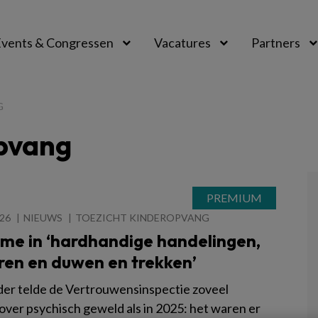
vents & Congressen
Vacatures
Partners
aal
G
opvang
026
NIEUWS
TOEZICHT KINDEROPVANG
me in ‘hardhandige handelingen,
ren en duwen en trekken’
der telde de Vertrouwensinspectie zoveel
 over psychisch geweld als in 2025: het waren er