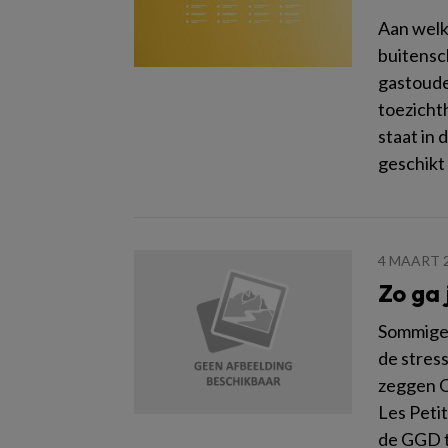
Aan welk
buitensc
gastoude
toezicht
staat in 
geschikt
4 MAART 
Zo ga
Sommige 
de stress
zeggen C
Les Petit
de GGD ti