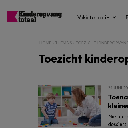
Vakinformatie
E
Kinderopvangtot
HOME
»
THEMA'S
»
TOEZICHT KINDEROPVAN
Toezicht kinder
24 JUNI 2
Toena
kleine
Niet eer
dossiers