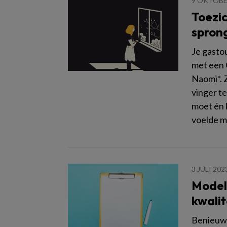
9 OKTOBE
Toezic
sprong
Je gasto
met een
Naomi*. 
vinger te
moet én 
voelde mi
3 JULI 202
Model
kwalit
Benieuwd