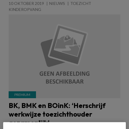
10 OKTOBER 2019
NIEUWS
TOEZICHT
KINDEROPVANG
BK, BMK en BOinK: ‘Herschrijf
werkwijze toezichthouder
gezamenlijk’