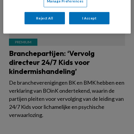
Manage Preferences
Reject All
I Accept
Branchepartijen: ‘Vervolg
directeur 24/7 Kids voor
kindermishandeling’
De brancheverenigingen BK en BMK hebben een
verklaring van BOinK ondertekend, waarin de
partijen pleiten voor vervolging van de leiding van
24/7 Kids voor lichamelijke en psychische
verwaarlozing.