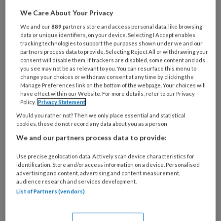
Het advies van VNG, GGD-GHOR en het
We Care About Your Privacy
ministerie van SZW over het toezicht op het vaste
We and our
889
partners store and access personal data, like browsing
gezichtencriterium en de drie-uursregeling laat
data or unique identifiers, on your device. Selecting I Accept enables
tracking technologies to support the purposes shown under we and our
nog te veel ruimte voor ongelijke beoordeling,
partners process data to provide. Selecting Reject All or withdrawing your
vinden BK, BMK en BOinK. Ze bieden daarom aan
consent will disable them. If trackers are disabled, some content and ads
you see may not be as relevant to you. You can resurface this menu to
om de werkwijze gezamenlijk te herschrijven.
change your choices or withdraw consent at any time by clicking the
Manage Preferences link on the bottom of the webpage. Your choices will
have effect within our Website. For more details, refer to our Privacy
Policy.
Privacy Statement
Would you rather not? Then we only place essential and statistical
cookies, these do not record any data about you as a person
30 AUGUSTUS 2019
NIEUWS
TOEZICHT
We and our partners process data to provide:
KINDEROPVANG
Use precise geolocation data. Actively scan device characteristics for
identification. Store and/or access information on a device. Personalised
advertising and content, advertising and content measurement,
audience research and services development.
List of Partners (vendors)