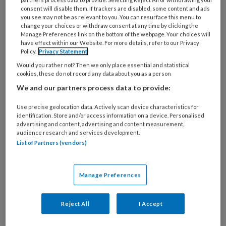
consent will disable them. If trackers are disabled, some content and ads
you see may not be as relevant to you. You can resurface this menu to
change your choices or withdraw consent at any time by clicking the
7 APRIL 2025
ACHTERGROND
PEDAGOGIEK
Manage Preferences link on the bottom of the webpage. Your choices will
have effect within our Website. For more details, refer to our Privacy
Policy.
Privacy Statement
Would you rather not? Then we only place essential and statistical
cookies, these do not record any data about you as a person
We and our partners process data to provide:
Use precise geolocation data. Actively scan device characteristics for
identification. Store and/or access information on a device. Personalised
advertising and content, advertising and content measurement,
audience research and services development.
List of Partners (vendors)
Manage Preferences
Wat doe je als een kind je
uitscheldt voor ‘kutwijf’?
Reject All
I Accept
Vloeken, schelden en ongepaste uitspraken. Soms